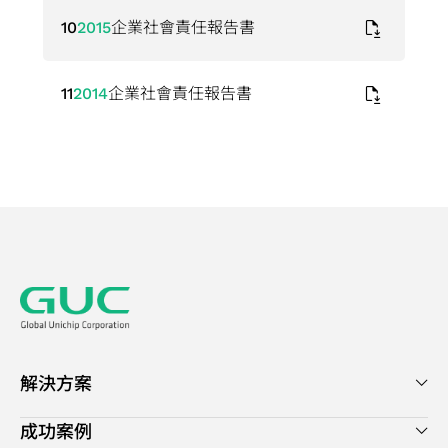
2015
企業社會責任報告書
2014
企業社會責任報告書
解決方案
成功案例