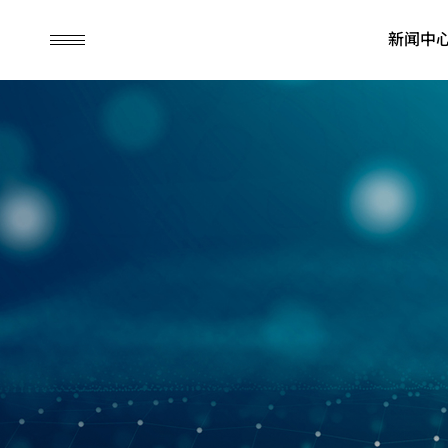
guc
更
更
更
更
更
更
更
更
h1
多
多
多
多
多
多
多
多
新闻中
ASIC 设计服务
IP
财务信息
永续荣耀
先进封装
公司治理
永续行动
弹性商业模式
SoC IP
每月营业额报告
ESG新闻
先进封装技
董事会
永续管理
先进封装技术
晶粒对晶粒及晶粒叠晶粒 IP
季度营运报告
委员会
环境永续
系统单芯片开发与验证
高頻寬記憶體 IP
公司年报
内部稽核
社会共荣
其他应用 (含储存、消
芯片实体设计
历年财务信息
公司治理主
公司治理
费性与工业)
先进可测试设计
财务报表
重要规章
低功耗解决方案
营运报告行事历
风险管理政
旗舰型芯片设计方案
消费性产品应用
工业应用