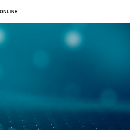
ONLINE
English
繁體中文
简体中文
TCFD报
车用电子
日本語
ADAS应用
用
光达应用
N)应用