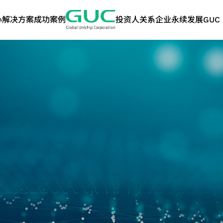
心
解决方案
成功案例
投资人关系
企业永续发展
GUC 
技术
ASIC 量产服务
人工智能 与 高性能计
股东专栏
利害关系人
硅智财 IP
网络
问答集
永续报告书 | 
算
告书
术应用
ASIC 量产服务概述
股东会
沟通管道
高带宽内存 IP
光纤应用
封装设计服务
人工智能应用
历年股利分派
联络洽询信息
芯片互连（2.5D）IP
数据中心交换器应
永续报告书
测试服务
高性能计算应用
主要股东名单
关注度问卷
芯片堆栈（3D）IP
光纤传送网络(OT
TCFD报告书
管
产品工程服务
联络人
混合信号前端 IP
质量与可靠度服务
系统单芯片IP
策
供应链管理服务
GUC精选合作伙伴