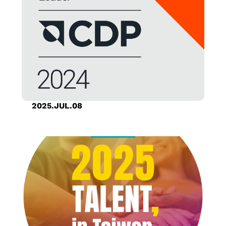
信
险
统
芯
与
息
管
单
片
可
财
理
芯
实
靠
务
政
片
体
度
报
策
IP
设
服
表
GUC
计
务
营
精选
先
供
运
合作
进
应
2025.JUL.08
报
伙伴
可
链
创意电子荣登 CDP 2024 年供应商参与
告
测
管
评估（SEA）A级榜单，展现供应链减碳
行
领导力
试
理
事
设
服
历
计
务
低
功
耗