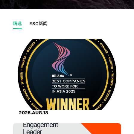
报
会
境
IP
股
用
先
设
心
晶
人
费
技
书
络
告
内
永
芯片互连
利
进
计
交
粒
工
性
术
TCFD
洽
季
部
续
（2.5D）
分
封
服
换
叠
智
产
精选
ESG新闻
应
报告
询
度
稽
社
IP
派
装
务
器
晶
能
品
用
书
信
营
核
会
芯片堆
主
技
测
应
粒
应
应
息
运
公
共
栈
要
术
试
用
IP
用
用
关
报
司
荣
（3D）
股
系
服
光纤
高
高
工
注
告
治
公
IP
东
统
务
传送
頻
性
业
度
公
理
司
混
名
单
产
网络
寬
能
应
问
司
主
治
合
单
芯
品
(OTN)
記
计
用
卷
年
管
理
信
联
片
工
应用
憶
算
储
报
重
号
络
开
程
體
应
存
历
要
前
人
发
服
IP
用
装
年
规
端
与
务
2025.AUG.18
置
财
章
IP
验
质
创意电子三度荣获亚洲最佳雇主
应
务
风
系
证
量
用