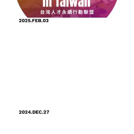
解
决
方
2025.FEB.03
案
创意电子正式宣布再次加入“2025
TALENT, in Taiwan 台湾人才永续行动
旗
联盟”
舰
型
芯
片
设
计
方
案
2024.DEC.27
创意电子持续被纳入“台湾永续指数”成
分股，并获颁“台湾永续指数专属标章”