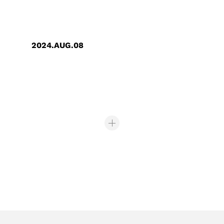
2024.AUG.08
创意电子打造友好育儿职场空间，获新
竹市政府特优认证