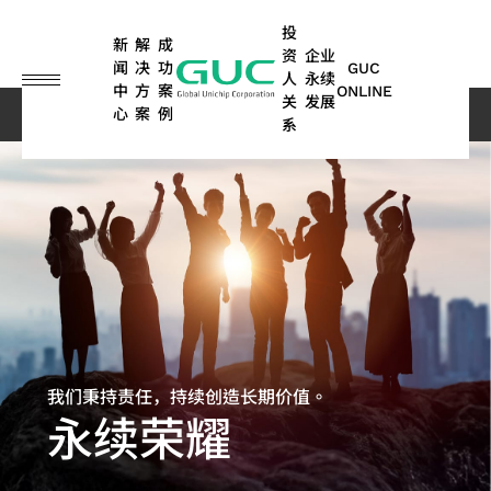
guc
h1
投
新
解
成
资
企业
闻
决
功
GUC
人
永续
中
方
案
ONLINE
关
发展
心
案
例
企业永续发展
永续荣耀
精选
系
English
繁體中文
ASIC
IP
财
永
ASIC
先
公
永
硅
人
股
利
网
问
永续
车
其他
设计
务
续
量产
进
司
续
智
工
东
害
络
答
报告
用
应用
简体中文
服务
信
荣
服务
封
治
行
财
智
专
关
集
书 |
电
(含
SoC
日本語
息
耀
装
理
动
IP
能
栏
系
TCFD
子
储
光
IP
技
与
人
报告
存、
弹
ASIC
纤
晶
术
高
书
消费
每
ESG
董
永
高
股
ADAS
性
量产
应
性
性与
粒
沟
月
新闻
事
续
带
东
应用
商
服务
能
工
用
对
先
永
我们秉持责任，持续创造长期价值。
通
营
会
管
宽
会
光
计
业)
业
概述
数
晶
永续荣耀
进
续
管
算
业
委
理
内
历
达
模
封
据
粒
封
报
道
额
员
环
存
年
应
式
装
中
及
消
装
告
联