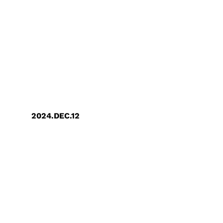
2024.DEC.12
TCSA台湾企业永续奖：创意电子荣获两
项大奖肯定