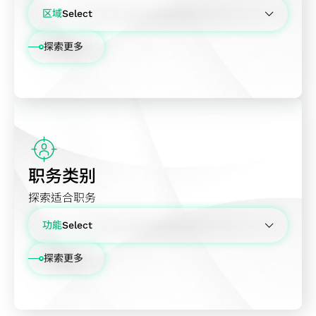
信
险
统
芯
与
区域
Select
息
管
单
片
可
财
理
芯
实
靠
探索更多
台湾
务
政
片
体
度
报
策
IP
日本
设
服
表
GUC
计
务
越南
营
精选
先
供
运
合作
进
应
中国
报
伙伴
可
链
职务类别
告
测
管
探索适合职务
行
试
理
事
设
服
功能
Select
历
计
务
探索更多
低
研发
功
营运工程
耗