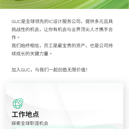
报
会
境
IP
股
用
先
设
心
晶
人
费
技
书
络
告
内
永
芯片互连
利
进
计
交
粒
工
性
术
TCFD
洽
季
部
续
（2.5D）
分
封
服
换
叠
智
产
GUC是全球领先的IC设计服务公司，提供多元且具
应
报告
询
度
稽
社
IP
派
装
务
器
晶
能
品
挑战性的机会，让你有机会与业界顶尖人才携手合
用
书
信
营
核
会
芯片堆
主
技
测
应
粒
应
应
作。
息
运
公
共
栈
要
术
试
用
IP
用
用
我们始终相信，员工是最宝贵的资产，也是公司持
关
报
司
荣
（3D）
股
系
服
光纤
高
高
工
续成长的关键力量。
注
告
治
公
IP
东
统
务
传送
頻
性
业
度
公
理
司
混
名
单
产
网络
寬
能
应
加入GUC，与我们一起创造无限价值！
问
司
主
治
合
单
芯
品
(OTN)
記
计
用
卷
年
管
理
信
联
片
工
应用
憶
算
储
报
重
号
络
开
程
體
应
存
历
要
前
人
发
服
IP
用
装
年
规
端
与
务
置
工作地点
财
章
IP
验
质
应
务
风
系
证
量
探索全球职涯机会
用