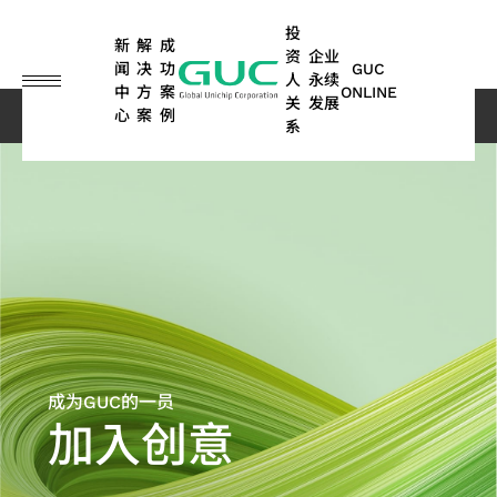
guc
h1
投
新
解
成
资
企业
闻
决
功
GUC
人
永续
中
方
案
ONLINE
关
发展
心
案
例
人才招募
加入创意
系
English
繁體中文
ASIC
IP
财
永
ASIC
先
公
永
硅
人
股
利
网
问
永续
车
其他
设计
务
续
量产
进
司
续
智
工
东
害
络
答
报告
用
应用
简体中文
服务
信
荣
服务
封
治
行
财
智
专
关
集
书 |
电
(含
SoC
日本語
息
耀
装
理
动
IP
能
栏
系
TCFD
子
储
光
IP
技
与
人
报告
存、
弹
ASIC
纤
晶
术
高
书
消费
每
ESG
董
永
高
股
ADAS
性
量产
应
性
性与
粒
沟
月
新闻
事
续
带
东
应用
商
服务
能
工
用
对
先
永
成为GUC的一员
通
营
会
管
宽
会
光
计
业)
业
概述
数
晶
加入创意
进
续
管
算
业
委
理
内
历
达
模
封
据
粒
封
报
道
额
员
环
存
年
应
式
装
中
及
消
装
告
联