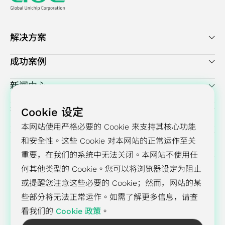
解
决
方
解决方案
案
旗
成功案例
舰
新闻中心
型
芯
投资人关系
Cookie 设定
片
本网站使用严格必要的 Cookie 来支持其核心功能
设
企业永续发展
和安全性。这些 Cookie 对本网站的正常运作至关
计
重要，在我们的系统中无法关闭。本网站不使用任
方
GUC 公司简介
何其他类型的 Cookie。您可以将浏览器设定为阻止
案
或提醒您注意这些必要的 Cookie；然而，网站的某
些部分将无法正常运作。如需了解更多信息，请查
招聘
联系我们
隐私权政策
Cookie 政策
看我们的
Cookie 政策
。