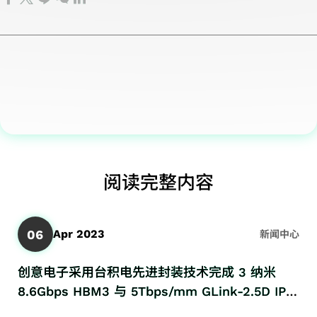
报
会
境
IP
股
用
先
设
心
晶
人
费
技
书
络
告
内
永
芯片互连
利
进
计
交
粒
工
性
术
TCFD
洽
季
部
续
（2.5D）
分
封
服
换
叠
智
产
应
报告
询
度
稽
社
IP
派
装
务
器
晶
能
品
用
书
信
营
核
会
芯片堆
主
技
测
应
粒
应
应
息
运
公
共
栈
要
术
试
用
IP
用
用
关
报
司
荣
（3D）
股
系
服
光纤
高
高
工
注
告
治
公
IP
东
统
务
传送
頻
性
业
度
公
理
司
混
名
单
产
网络
寬
能
应
问
阅读完整内容
司
主
治
合
单
芯
品
(OTN)
記
计
用
卷
年
管
理
信
联
片
工
应用
憶
算
储
报
重
号
络
开
程
體
应
存
06
Apr 2023
新闻中心
历
要
前
人
发
服
IP
用
装
年
规
端
与
务
置
创意电子采用台积电先进封装技术完成 3 纳米
财
章
IP
验
质
应
8.6Gbps HBM3 与 5Tbps/mm GLink-2.5D IP
务
风
系
证
量
用
流片