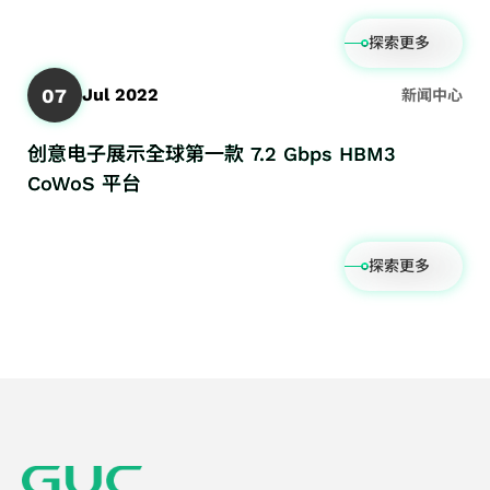
信
险
统
芯
与
息
管
单
片
可
探索更多
财
理
芯
实
靠
务
政
片
07
Jul 2022
新闻中心
体
度
报
策
IP
设
服
创意电子展示全球第一款 7.2 Gbps HBM3
表
GUC
计
务
CoWoS 平台
营
精选
先
供
运
合作
进
应
报
伙伴
可
链
探索更多
告
测
管
行
试
理
事
设
服
历
计
务
低
功
耗