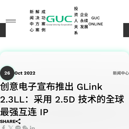
guc
h1
投
新
解
成
资
企业
闻
决
功
GUC
人
永续
中
方
案
ONLINE
关
发展
心
案
例
新闻中心
创意电子宣布推出 GLink 2.3LL：采用 2.5D 技术的全球最强互连 IP
系
English
繁體中文
ASIC
IP
财
永
ASIC
先
公
永
硅
人
股
利
网
问
永续
车
其他
设计
务
续
量产
进
司
续
智
工
东
害
络
答
报告
用
应用
简体中文
服务
信
荣
服务
封
治
行
财
智
专
关
集
书 |
电
(含
SoC
日本語
息
耀
装
理
动
IP
能
栏
系
TCFD
子
储
26
Oct 2022
新闻中心
光
IP
技
与
人
报告
存、
弹
ASIC
纤
晶
创意电子宣布推出 GLink
术
高
书
消费
每
ESG
董
永
高
股
ADAS
性
量产
应
性
性与
粒
沟
2.3LL：采用 2.5D 技术的全球
月
新闻
事
续
带
东
应用
商
服务
能
工
用
对
先
永
通
营
会
管
宽
会
光
计
业)
业
概述
数
晶
最强互连 IP
进
续
管
算
业
委
理
内
历
达
模
封
据
粒
封
报
道
SHARE
额
员
环
存
年
应
式
装
中
及
消
装
告
联