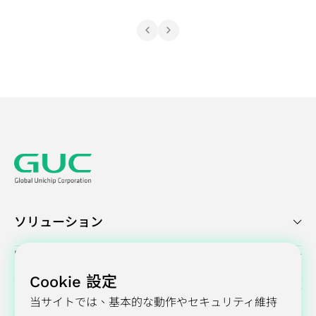
ソリューション
実績紹介
Cookie 設定
プレスセンター
当サイトでは、基本的な動作やセキュリティ維持