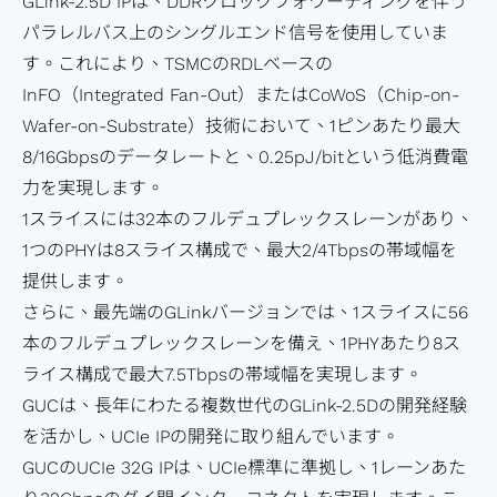
GLink-2.5D IPは、DDRクロックフォワーディングを伴う
過
ポレ
ル・
ン
Network）
テ
ィサ
向
実
ス
パラレルバス上のシングルエンド信号を使用していま
去
ー
フロ
お
アプリケー
ィ
ー
け
装
プロ
す。これにより、TSMCのRDLベースの
の
ト・
ント
問
ション
レ
社
ア
手
ダク
InFO（Integrated Fan-Out）またはCoWoS（Chip-on-
決
ガバ
エン
い
ポ
內
プ
法
ショ
Wafer-on-Substrate）技術において、1ピンあたり最大
算
ナン
ド
合
ー
方
リ
テ
ンエ
8/16Gbpsのデータレートと、0.25pJ/bitという低消費電
情
ス
IP
わ
ト
針
ケ
ス
ンジ
力を実現します。
報
SoC
せ
リ
ー
ト
ニア
1スライスには32本のフルデュプレックスレーンがあり、
財
IP
窓
ス
シ
容
リン
1つのPHYは8スライス構成で、最大2/4Tbpsの帯域幅を
務
Featured
口
ク
ョ
易
グ
提供します。
報
Partners
ス
マ
ン
化
（生
さらに、最先端のGLinkバージョンでは、1スライスに56
告
テ
ネ
ス
設
産技
本のフルデュプレックスレーンを備え、1PHYあたり8ス
書
ー
ジ
ト
計
術）
ライス構成で最大7.5Tbpsの帯域幅を実現します。
IR
ク
メ
レ
低
品
GUCは、長年にわたる複数世代のGLink-2.5Dの開発経験
カ
ホ
ン
ー
消
質
を活かし、UCIe IPの開発に取り組んでいます。
レ
ル
ト
ジ
費
お
GUCのUCIe 32G IPは、UCIe標準に準拠し、1レーンあた
ン
ダ
サ
向
電
よ