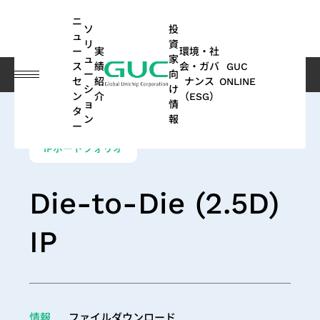
guc
h1
ニ
ソ
投
ュ
リ
資
ー
実
環境・社
ュ
家
ス
績
会・ガバ
GUC
ー
向
ソリューション
IPポートフォリオ
Die-to-Die (2.5D) IP
セ
紹
ナンス
ONLINE
シ
け
ン
介
（ESG）
ョ
情
English
タ
ASIC
IP
財
ESG
ASIC
APT
コー
GUC
IP
AI /
投
ス
ネ
よ
サステナ
オ
多
ン
報
ー
繁體中文
デザ
務
関連
製造
(Advanced
ポレ
にお
ポ
HPC
資
テ
ッ
く
ビリティ
ー
方
IPポートフォリオ
イン
情
情報
関連
Package
ー
ける
ー
家
ー
ト
あ
レポート
ト
面
简体中文
SoC
サー
報
サー
Technology)
ト・
ESG
ト
情
ク
ワ
る
｜気候関
モ
の
AI（Artificial
向け
ビス
ビス
ガバ
フ
報
ホ
ー
ご
連財務情
ー
実
日本語
Die-to-Die (2.5D)
ESG
Intelligence）
IP
ナン
ォ
ル
キ
質
報開示
テ
績
月
APT
持
関連
アプリケーシ
ス
リ
ダ
ン
問
（TCFD）
ィ
(SoC
IP
ビ
ASIC
株
次
Application
続
ニュ
オ
ー
グ
レポート
ブ
ョン向け
IP)
一
ジ
量産
主
売
可
ース
HPC（High
2.5D/3D
取
般
ネ
サー
総
上
能
Performance
Interconnect
高帯域幅
ス
コヒーレント
サ
ADAS（先
締
ユ
ス
ビス
会
高
な
Computing）
IP
メモリ
テ
光通信アプリ
ス
進運転支
役
ー
情報
ファイルダウンロード
モ
パ
配