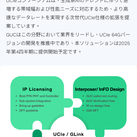
UCIeコンソーシアムは、生成系AIのトレンドに伴って急
プ
増する帯域幅および性能ニーズに対応するため、より高
SoC
速なデータレートを実現する次世代UCIe仕様の拡張を提
設
案しています。
計
GUCはこの分野において業界をリードし、UCIe 64Gバー
ソ
ジョンの開発を推進中であり、本ソリューションは2025
リ
年第4四半期に提供開始予定です。
ュ
ー
シ
ョ
ン