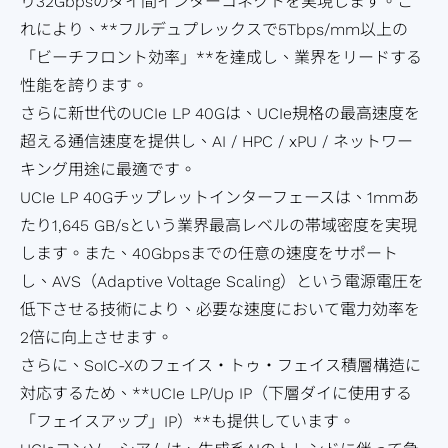
り32Gbpsのダイ間インターコネクトを実現します。こ
ダ
ー
ク
け
力
び
れにより、**フルデュプレックスで5Tbps/mm以上の
ー
の
セ
ア
設
信
「ビーチフロント効率」**を達成し、業界をリードする
調
ッ
プ
計
頼
性能を誇ります。
査
シ
リ
ソ
性
さらに新世代のUCIe LP 40Gは、UCIe規格の最高速度を
ア
ョ
ケ
リ
サ
超える通信速度を提供し、AI / HPC / xPU / ネットワー
ン
ン
ー
ュ
ー
キング用途に最適です。
ケ
プ
シ
ー
ビ
UCIe LP 40Gチップレットインターフェースは、1mmあ
ー
ラ
ョ
シ
ス
たり1,645 GB/sという業界最高レベルの帯域密度を実現
ト
ン
ン
ョ
サプライチェー
します。また、40Gbpsまでの任意の速度をサポート
業
ン
ンマネジメント
し、AVS（Adaptive Voltage Scaling）という電源電圧を
績
フ
（Supply
低下させる技術により、必要な速度において電力効率を
と
ラ
Chain
2倍に向上させます。
報
ッ
Management）
さらに、SoIC-Xのフェイス・トゥ・フェイス積層構造に
酬
グ
対応するため、**UCIe LP/Up IP（下層ダイに使用する
シ
「フェイスアップ」IP）**も提供しています。
ッ