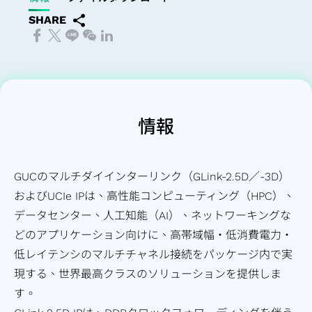
四
経
アプリケーシ
HBM
（HBM）
ー
ケーション
テ
援システ
会
ザ
デ
ッ
当
SHARE
半
営
ョン向け
IP（High
IP
ク
（Coherent
ナ
ム）アプ
委
ー
ル
ケ
履
期
環
Bandwidth
Die-
ホ
Optical
ビ
リケーシ
員
向
先進パ
ー
歴
業
境
Memory
to-
ル
Application）
リ
ョン向け
会
け
ッケー
ジ
主
績
の
IP）
Die
ダ
データセンタ
テ
LiDAR（ラ
內
ア
ジ技術
設
要
報
持
(2.5D)
ー
ースイッチア
ィ
イダー）ア
部
プ
（APT）
計
株
告
続
情報
IP
と
プリケーショ
レ
プリケーシ
監
リ
SoC仕
サ
主
ア
可
Die-
の
ン（Data
ポ
ョン向け
査
ケ
様受け
ー
担
ニ
能
on-
コ
Center
ー
コー
ー
（Spec-
ビ
当
GUCのマルチダイインターリンク（GLink-2.5D／-3D）
ュ
性
Die
ミ
Switch
ト
ポレ
シ
in）設計
ス
者
およびUCIe IPは、高性能コンピューティング（HPC）、
ア
社
(3D)
ュ
Application）
サ
ー
ョ
＆検証
テ
データセンター、人工知能（AI）、ネットワーキングな
ル
会
IP
ニ
光伝送ネッ
ス
ト・
ン
チ
ス
どのアプリケーション向けに、高帯域幅・低消費電力・
レ
の
ミッ
ケ
トワーク
テ
ガバ
産
ッ
ト
低レイテンシのマルチチャネル接続をパッケージ内で実
ポ
共
クス
ー
（OTN:
ナ
ナン
業
プ
サ
現する、世界最高クラスのソリューションを提供しま
ー
栄
ドシ
シ
Optical
ビ
ス・
機
物
ー
す。
ト
コー
グナ
ョ
Transport
リ
オフ
器
理
ビ