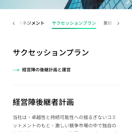
四
経
アプリケーシ
HBM
（HBM）
ー
ケーション
テ
援システ
会
ザ
デ
ッ
当
半
営
ョン向け
IP（High
IP
ク
（Coherent
ナ
ム）アプ
委
ー
ル
ケ
履
期
環
Bandwidth
Die-
ホ
Optical
ビ
リケーシ
員
リスクマネジメント
向
サクセッションプラン
業績と報酬
先進パ
ー
歴
業
境
Memory
to-
ル
Application）
リ
ョン向け
会
け
ッケー
ジ
主
績
の
IP）
Die
ダ
データセンタ
テ
LiDAR（ラ
內
ア
ジ技術
設
要
報
持
(2.5D)
ー
ースイッチア
ィ
イダー）ア
部
プ
（APT）
計
株
告
続
サクセッションプラン
IP
と
プリケーショ
レ
プリケーシ
監
リ
SoC仕
サ
主
ア
可
Die-
の
ン（Data
ポ
ョン向け
査
ケ
様受け
ー
担
ニ
能
経営陣の後継計画と運営
on-
コ
Center
ー
コー
ー
（Spec-
ビ
当
ュ
性
Die
ミ
Switch
ト
ポレ
シ
in）設計
ス
者
ア
社
(3D)
ュ
Application）
サ
ー
ョ
＆検証
テ
ル
会
IP
ニ
光伝送ネッ
ス
ト・
ン
チ
ス
レ
の
経営陣後継者計画
ミッ
ケ
トワーク
テ
ガバ
産
ッ
ト
ポ
共
クス
ー
（OTN:
ナ
ナン
業
プ
サ
ー
栄
当社は、卓越性と持続可能性への揺るぎないコミ
ドシ
シ
Optical
ビ
ス・
機
物
ー
ト
コー
ットメントのもと、激しい競争市場の中で独自の
グナ
ョ
Transport
リ
オフ
器
理
ビ