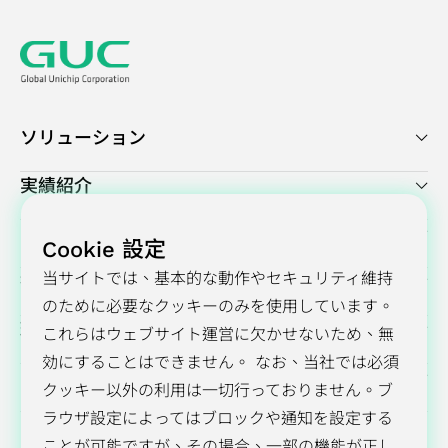
ソリューション
実績紹介
プレスセンター
Cookie 設定
当サイトでは、基本的な動作やセキュリティ維持
投資家向け情報
のために必要なクッキーのみを使用しています。
環境・社会・ガバナンス（ESG）
これらはウェブサイト運営に欠かせないため、無
効にすることはできません。 なお、当社では必須
GUCについて
クッキー以外の利用は一切行っておりません。ブ
ラウザ設定によってはブロックや通知を設定する
ことが可能ですが、その場合、一部の機能が正し