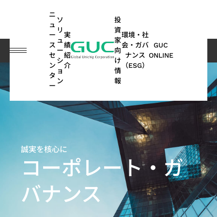
guc
h1
ニ
ソ
投
ュ
リ
資
ー
実
環境・社
ュ
家
ス
績
会・ガバ
GUC
ー
向
投資家向け情報
コーポレート・ガバナンス
サクセッションプラン
セ
紹
ナンス
ONLINE
シ
け
ン
介
（ESG）
ョ
情
English
タ
ASIC
IP
財
ESG
ASIC
APT
コー
GUC
IP
AI /
投
ス
ネ
よ
サステナ
オ
多
ン
報
ー
繁體中文
デザ
務
関連
製造
(Advanced
ポレ
にお
ポ
HPC
資
テ
ッ
く
ビリティ
ー
方
イン
情
情報
関連
Package
ー
ける
ー
家
ー
ト
あ
レポート
ト
面
简体中文
SoC
サー
報
サー
Technology)
ト・
ESG
ト
情
ク
ワ
る
｜気候関
モ
の
AI（Artificial
向け
ビス
ビス
ガバ
フ
報
ホ
ー
ご
連財務情
ー
実
日本語
ESG
Intelligence）
IP
ナン
ォ
ル
キ
質
報開示
テ
績
誠実を核心に
月
APT
持
関連
アプリケーシ
ス
リ
ダ
ン
問
（TCFD）
ィ
(SoC
コーポレート・ガ
ビ
ASIC
株
次
Application
続
ニュ
オ
ー
グ
レポート
ブ
ョン向け
IP)
一
ジ
量産
主
売
可
ース
HPC（High
2.5D/3D
取
バナンス
般
ネ
サー
総
上
能
Performance
Interconnect
高帯域幅
ス
コヒーレント
サ
ADAS（先
締
ユ
ス
ビス
会
高
な
Computing）
IP
メモリ
テ
光通信アプリ
ス
進運転支
役
ー
モ
パ
配