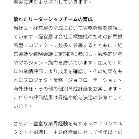
ダ
着実に進むよう注力していきます。
ー
ク
け
力
び
ー
の
セ
ア
設
信
優れたリーダーシップチームの育成
調
ッ
プ
計
頼
当社は、経営層の育成において実務経験を重視し
査
シ
リ
ソ
性
ています。経営層は会社目標達成のための部門横
ア
ョ
ケ
リ
サ
断型プロジェクトに数多く参画するとともに、経
ン
ン
ー
ュ
ー
営会議や戦略会議に定期的に参加し、戦略的思考
ケ
プ
シ
ー
ビ
やマネジメント能力を磨いています。加えて、毎
ー
ラ
ョ
シ
ス
年の業績評価により成果を確認し、その結果をも
ト
ン
ン
ョ
サプライチェー
とにプロジェクト業務、ジョブローテーション、
業
ン
ンマネジメント
海外赴任、その他の個別育成計画を立案します。
績
フ
（Supply
これらの評価結果は昇進や給与決定の参考として
と
ラ
Chain
います。
報
ッ
Management）
酬
グ
さらに、豊富な業界経験を有するシニアコンサル
シ
タントを招聘し、主要経営層に対して半年以上の
ッ