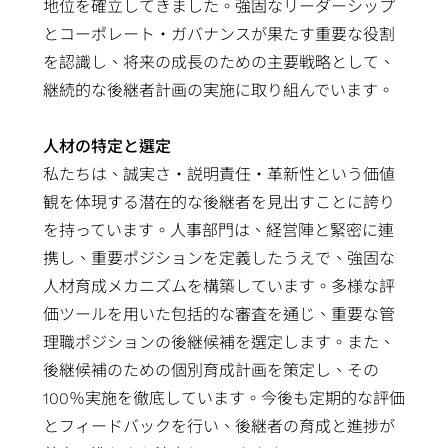
過
ポレ
地位を確立してきました。強固なリーダーシップ
ル・
ン
Network）
テ
ィサ
向
実
ス
去
ー
とコーポレート・ガバナンスが果たす重要な役割
フロ
お
アプリケー
ィ
ー
け
装
プロ
の
ト・
を認識し、将来の成長のための主要戦略として、
ント
問
ション
レ
社
ア
手
ダク
決
ガバ
継続的な後継者計画の実施に取り組んでいます。
エン
い
ポ
內
プ
法
ショ
算
ナン
ド
合
ー
方
リ
テ
ンエ
情
ス
人材の特定と選定
IP
わ
ト
針
ケ
ス
ンジ
報
私たちは、誠実さ・説明責任・革新性という価値
SoC
せ
リ
ー
ト
ニア
財
観を体現する潜在的な後継者を見出すことに誇り
IP
窓
ス
シ
容
リン
務
を持っています。人事部門は、経営陣と緊密に連
Featured
口
ク
ョ
易
グ
報
携し、重要ポジションを定義したうえで、強固な
Partners
ス
マ
ン
化
（生
告
人材育成メカニズムを構築しています。多様な評
テ
ネ
ス
設
産技
書
価ツールを用いた包括的な審査を通じ、重要な管
ー
ジ
ト
計
術）
IR
理職ポジションの後継候補を選定します。また、
ク
メ
レ
低
品
カ
後継候補のための個別育成計画を策定し、その
ホ
ン
ー
消
質
レ
100％実施を徹底しています。今後も定期的な評価
ル
ト
ジ
費
お
ン
とフィードバックを行い、後継者の育成と進捗が
ダ
サ
向
電
よ