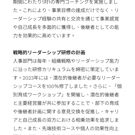
期間にわたり1対1の専門コーチングを実施しまし
プ
た。これにより、事業目標の達成だけでなく、リ
SoC
ーダーシップ経験の共有と交流を通じて事業感覚
設
や自己成長を多面的に獲得し、後継者としての能
計
力を効果的に高めています。
ソ
リ
戦略的リーダーシップ研修の計画
ュ
人事部門は毎年、組織戦略やリーダーシップ能力
ー
に沿った研修カリキュラムを綿密に策定していま
シ
す。2023年には、潜在的後継者が必要なリーダー
ョ
シップコースを100％修了しました。さらに、「個
ン
別育成ワークショップ」を開催し、潜在的後継者
と主要経営層が共に参加することで、部下の育成
や後継者計画に関する意見交換を促進し、キャリ
アと自己成長の双方における相乗効果を追求しま
した。また、先端技術コースや個人の効果性向上