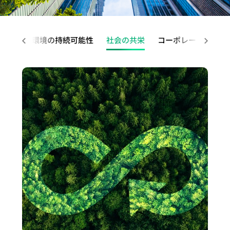
四
経
アプリケーシ
HBM
（HBM）
ー
ケーション
テ
援システ
会
ザ
デ
ッ
当
半
営
ョン向け
IP（High
IP
ク
（Coherent
ナ
ム）アプ
委
ー
ル
ケ
履
期
環
Bandwidth
Die-
ホ
Optical
ビ
リケーシ
員
な経営
環境の持続可能性
向
社会の共栄
コーポレート・ガバ
先進パ
ー
歴
業
境
Memory
to-
ル
Application）
リ
ョン向け
会
け
ッケー
ジ
主
績
の
IP）
Die
ダ
データセンタ
テ
LiDAR（ラ
內
ア
ジ技術
設
要
報
持
(2.5D)
ー
ースイッチア
ィ
イダー）ア
部
プ
（APT）
計
株
告
続
IP
と
プリケーショ
レ
プリケーシ
監
リ
SoC仕
サ
主
ア
可
Die-
の
ン（Data
ポ
ョン向け
査
ケ
様受け
ー
担
ニ
能
on-
コ
Center
ー
コー
ー
（Spec-
ビ
当
ュ
性
Die
ミ
Switch
ト
ポレ
シ
in）設計
ス
者
ア
社
(3D)
ュ
Application）
サ
ー
ョ
＆検証
テ
ル
会
IP
ニ
光伝送ネッ
ス
ト・
ン
チ
ス
レ
の
ミッ
ケ
トワーク
テ
ガバ
産
ッ
ト
ポ
共
クス
ー
（OTN:
ナ
ナン
業
プ
サ
ー
栄
ドシ
シ
Optical
ビ
ス・
機
物
ー
ト
コー
グナ
ョ
Transport
リ
オフ
器
理
ビ