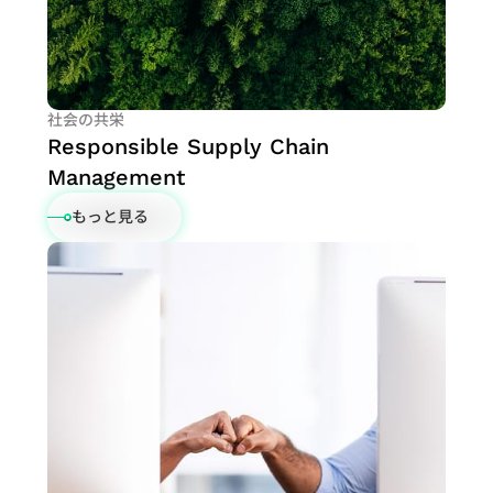
過
ポレ
ル・
ン
Network）
テ
ィサ
向
実
ス
去
ー
フロ
お
アプリケー
ィ
ー
け
装
プロ
の
ト・
ント
問
ション
レ
社
ア
手
ダク
決
ガバ
エン
い
ポ
內
プ
法
ショ
社会の共栄
算
ナン
ド
合
ー
Responsible Supply Chain
方
リ
テ
ンエ
情
ス
IP
わ
ト
Management
針
ケ
ス
ンジ
報
SoC
せ
リ
ー
ト
ニア
財
もっと見る
IP
窓
ス
シ
容
リン
務
Featured
口
ク
ョ
易
グ
報
Partners
ス
マ
ン
化
（生
告
テ
ネ
ス
設
産技
書
ー
ジ
ト
計
術）
IR
ク
メ
レ
低
品
カ
ホ
ン
ー
消
質
レ
ル
ト
ジ
費
お
ン
ダ
サ
向
電
よ