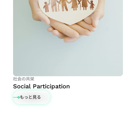
プ
SoC
設
計
ソ
リ
ュ
ー
シ
社会の共栄
ョ
Social Participation
ン
もっと見る