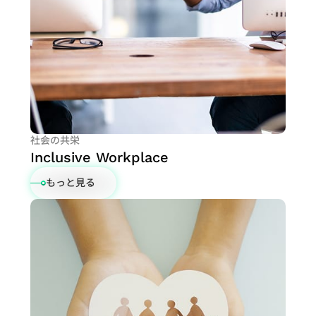
ダ
ー
ク
け
力
び
ー
の
セ
ア
設
信
調
ッ
プ
計
頼
査
シ
リ
ソ
性
ア
ョ
ケ
リ
サ
ン
ン
ー
ュ
ー
ケ
プ
シ
ー
ビ
社会の共栄
ー
ラ
ョ
Inclusive Workplace
シ
ス
ト
ン
ン
ョ
サプライチェー
もっと見る
業
ン
ンマネジメント
績
フ
（Supply
と
ラ
Chain
報
ッ
Management）
酬
グ
シ
ッ