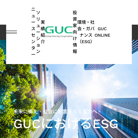
guc
h1
ニ
ソ
投
ュ
リ
資
ー
実
環境・社
ュ
家
ス
績
会・ガバ
GUC
ー
向
環境・社会・ガバナンス（ESG）
GUCにおけるESG
概要
セ
紹
ナンス
ONLINE
シ
け
ン
介
（ESG）
ョ
情
English
タ
ASIC
IP
財
ESG
ASIC
APT
コー
GUC
IP
AI /
投
ス
ネ
よ
サステナ
オ
多
ン
報
ー
繁體中文
デザ
務
関連
製造
(Advanced
ポレ
にお
ポ
HPC
資
テ
ッ
く
ビリティ
ー
方
イン
情
情報
関連
Package
ー
ける
ー
家
ー
ト
あ
レポート
ト
面
简体中文
SoC
サー
報
サー
Technology)
ト・
ESG
ト
情
ク
ワ
る
｜気候関
モ
の
AI（Artificial
向け
ビス
ビス
ガバ
フ
報
ホ
ー
ご
連財務情
ー
実
日本語
ESG
Intelligence）
IP
ナン
ォ
ル
キ
質
報開示
テ
績
月
APT
持
関連
アプリケーシ
ス
リ
ダ
ン
問
（TCFD）
ィ
(SoC
ビ
ASIC
株
次
Application
続
ニュ
オ
ー
グ
レポート
ブ
ョン向け
IP)
一
未来に備え、社会に影響を与える力へ。
ジ
量産
主
売
可
ース
HPC（High
2.5D/3D
取
GUCにおけるESG
般
ネ
サー
総
上
能
Performance
Interconnect
高帯域幅
ス
コヒーレント
サ
ADAS（先
締
ユ
ス
ビス
会
高
な
Computing）
IP
メモリ
テ
光通信アプリ
ス
進運転支
役
ー
モ
パ
配