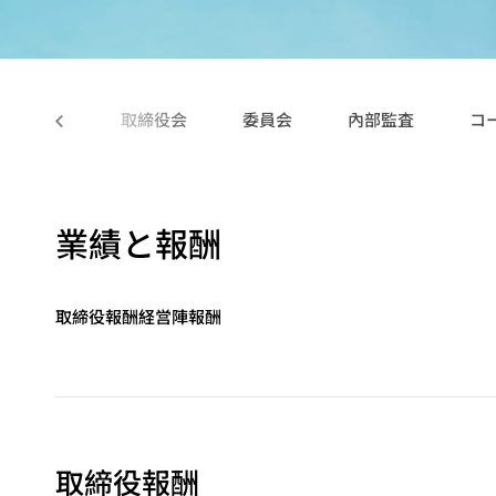
サクセッシ
業績と報酬
多方面の実績
概要
取締役会
委員会
內部監査
コ
一般ユーザー向けアプリケ
ーション
産業機器向けアプリケーシ
業績と報酬
ョン
ストレージ向けアプリケー
ション
取締役報酬
経営陣報酬
取締役報酬