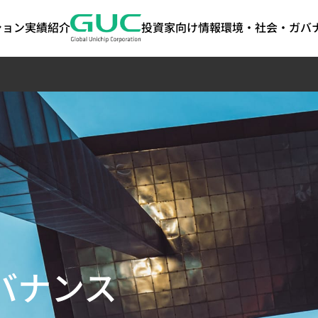
ション
実績紹介
投資家向け情報
環境・社会・ガバナ
anced
ート・ガバ
けるESG
ASIC製造関連サービス
AI / HPC
投資家情報
ステークホルダー
IPポートフォリ
ネットワーキ
よくあるご質
サステナビリ
ート｜気候関
y)
報開示（TCF
経営
ASIC量産サービス
AI（Artificial
株主総会
ステークホルダーとのコミ
高帯域幅メモリ（HB
コヒーレント光通
ート
可能性
パッケージ設計サービス
Intelligence）アプリケーシ
配当履歴
ュニケーション
Die-to-Die (2.5D) I
ケーション（Cohe
tion
テストサービス
ョン向け
主要株主
お問い合わせ窓口
Die-on-Die (3D) IP
Optical Applica
ト・ガバナンス
プロダクションエンジニアリング（生産
HPC（High Performance
担当者
ステークホルダーの調査アン
ミックスドシグナル・
データセンタース
サステナビリティ
ト・ガバナン
技術）
Computing）アプリケーシ
ケート
SoC IP
リケーション（Data
サステナビリティ
サー
品質および信頼性サービス
ョン向け
Featured Partners
Switch Applicat
バナンス
サプライチェーンマネジメント（Supply
光伝送ネットワーク
ジメント
Chain Management）
Optical Transpo