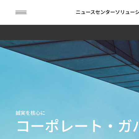
guc
h1
ニュースセンター
ソリュー
ASICデザインサービス
IP
財務情報
ESG関連情報
APT (Adv
コーポレ
GUCにお
Package
ナンス
Technolog
ビジネスモデル
SoC向けIP (SoC IP)
月次売上高
ESG関連ニュース
持続可能な
先進パッケージ技術（APT）
2.5D/3D Interconnect IP
四半期業績報告
取締役会
環境の持続
SoC仕様受け（Spec-in）設計＆検証
HBM IP（High Bandwidth
アニュアルレポート
APT Applica
委員会
社会の共栄
チップ物理実装手法
Memory IP）
過去の決算情報
內部監査
コーポレー
テスト容易化設計
財務報告書
コーポレー
誠実を核心に
低消費電力設計ソリューション
IRカレンダー
ス・オフィ
コーポレート・ガ
フラッグシップSoC設計ソリューション
社內方針
リスクマネ