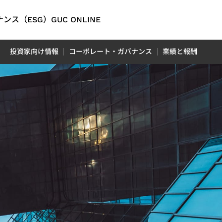
ンス（ESG）
GUC ONLINE
English
投資家向け情報
コーポレート・ガバナンス
業績と報酬
繁體中文
简体中文
オ
ング
問
ティレポ
オートモーティブ
連財務情
日本語
D）レポ
M）IP
信アプリ
ADAS（先進運転支援システ
P
rent
ム）アプリケーション向け
tion）
LiDAR（ライダー）アプリケ
フロントエンド IP
イッチアプ
レポート
ーション向け
 Center
レポート
ion）
（OTN:
rt