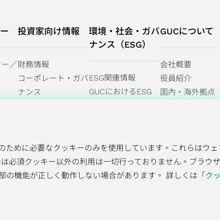
ー
投資家向け情報
環境・社会・ガバ
GUCについて
ナンス（ESG）
ター／
財務情報
会社概要
ESG関連情報
コーポレート・ガバ
役員紹介
GUCにおけるESG
ナンス
国內・海外拠点
ステークホルダー
投資家情報
パートナー
サステナビリティレ
よくあるご質問
経営方針
ポート｜気候関連財
務情報開示
のために必要なクッキーのみを使用しています。これらはウェ
（TCFD）レポート
では必須クッキー以外の利用は一切行っておりません。ブラウ
部の機能が正しく動作しない場合があります。 詳しくは「
ク
okie方針
© 2026 Global Unichip Corp. All