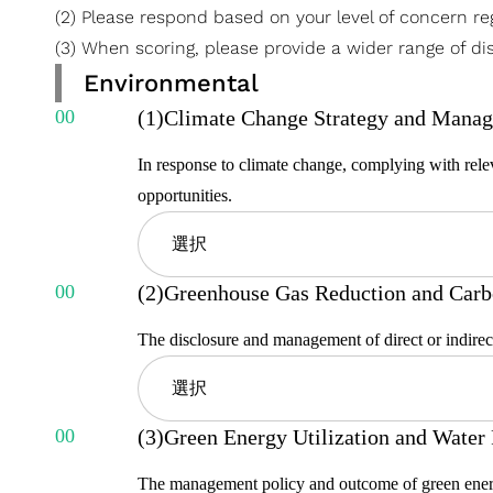
(2) Please respond based on your level of concern reg
(3) When scoring, please provide a wider range of dis
Environmental
(1)Climate Change Strategy and Mana
In response to climate change, complying with relev
opportunities.
選択
(2)Greenhouse Gas Reduction and Carb
Extra High
The disclosure and management of direct or indire
High
選択
Moderate
(3)Green Energy Utilization and Water
Extra High
Low
The management policy and outcome of green energy