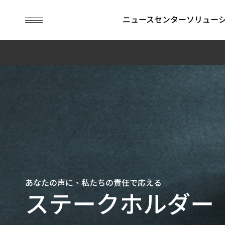
guc
h1
ニュースセンター
ソリュー
ASICデザインサービス
IP
財務情報
ESG関連情報
APT (Adv
コーポレ
GUCにお
Package
ナンス
Technolog
ビジネスモデル
SoC向けIP (SoC IP)
月次売上高
ESG関連ニュース
持続可能な
先進パッケージ技術（APT）
2.5D/3D Interconnect IP
四半期業績報告
取締役会
環境の持続
SoC仕様受け（Spec-in）設計＆検証
HBM IP（High Bandwidth
アニュアルレポート
APT Applica
委員会
社会の共栄
チップ物理実装手法
Memory IP）
過去の決算情報
內部監査
コーポレー
テスト容易化設計
財務報告書
コーポレー
あなたの声に、私たちの責任で応える
低消費電力設計ソリューション
IRカレンダー
ス・オフィ
ステークホルダー
フラッグシップSoC設計ソリューション
社內方針
リスクマネ