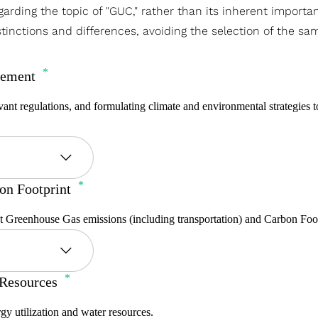
arding the topic of "GUC," rather than its inherent importa
tinctions and differences, avoiding the selection of the sam
gement
ant regulations, and formulating climate and environmental strategies to
on Footprint
ct Greenhouse Gas emissions (including transportation) and Carbon Foot
 Resources
 utilization and water resources.