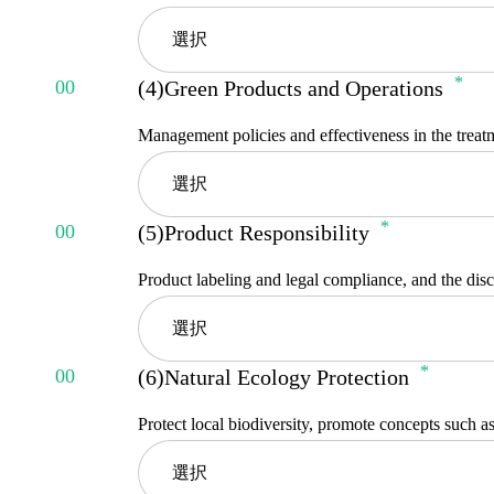
High
No Concern
選択
Moderate
(4)Green Products and Operations
Extra High
Low
Management policies and effectiveness in the treat
High
No Concern
選択
Moderate
(5)Product Responsibility
Extra High
Low
Product labeling and legal compliance, and the dis
High
No Concern
選択
Moderate
(6)Natural Ecology Protection
Extra High
Low
Protect local biodiversity, promote concepts such as
High
No Concern
選択