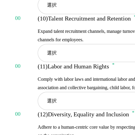
選択
Moderate
(10)Talent Recruitment and Retention
Extra High
Low
Expand talent recruitment channels, manage turnov
High
channels for employees.
No Concern
選択
Moderate
(11)Labor and Human Rights
Low
Extra High
Comply with labor laws and international labor and
No Concern
High
association and collective bargaining, child labor, 
選択
Moderate
(12)Diversity, Equality and Inclusion
Low
Extra High
Adhere to a human-centric core value by respecting 
No Concern
High