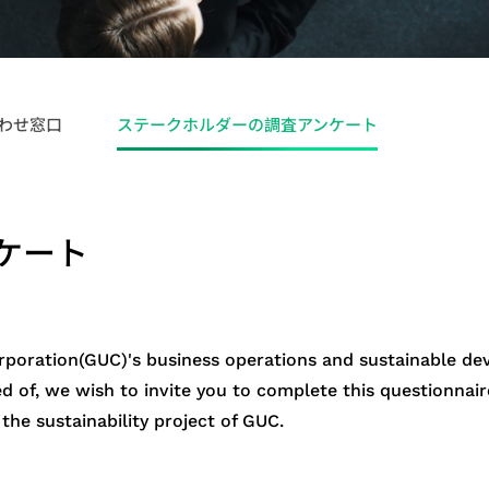
ョンプラン
Network）ア
ン
わせ窓口
ステークホルダーの調査アンケート
ケート
rporation(GUC)'s business operations and sustainable de
d of, we wish to invite you to complete this questionnai
 the sustainability project of GUC.