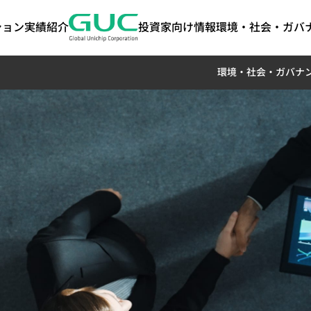
ション
実績紹介
投資家向け情報
環境・社会・ガバナ
anced
ート・ガバ
けるESG
ASIC製造関連サービス
AI / HPC
投資家情報
ステークホルダー
IPポートフォリ
ネットワーキ
よくあるご質
サステナビリ
ート｜気候関
y)
報開示（TCF
経営
ASIC量産サービス
AI（Artificial
株主総会
ステークホルダーとのコミ
高帯域幅メモリ（HB
コヒーレント光通
ート
可能性
パッケージ設計サービス
Intelligence）アプリケーシ
配当履歴
ュニケーション
Die-to-Die (2.5D) I
ケーション（Cohe
tion
テストサービス
ョン向け
主要株主
お問い合わせ窓口
Die-on-Die (3D) IP
Optical Applica
ト・ガバナンス
プロダクションエンジニアリング（生産
HPC（High Performance
担当者
ステークホルダーの調査アン
ミックスドシグナル・
データセンタース
サステナビリティ
ト・ガバナン
技術）
Computing）アプリケーシ
ケート
SoC IP
リケーション（Data
サステナビリティ
サー
品質および信頼性サービス
ョン向け
Featured Partners
Switch Applicat
サプライチェーンマネジメント（Supply
光伝送ネットワーク
ジメント
Chain Management）
Optical Transpo