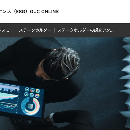
ンス（ESG）
GUC ONLINE
English
環境・社会・ガバナンス（ESG）
ステークホルダー
ステークホルダーの調査アンケート
繁體中文
简体中文
オ
ング
問
ティレポ
オートモーティブ
連財務情
日本語
D）レポ
M）IP
信アプリ
ADAS（先進運転支援システ
P
rent
ム）アプリケーション向け
tion）
LiDAR（ライダー）アプリケ
フロントエンド IP
イッチアプ
レポート
ーション向け
 Center
レポート
ion）
（OTN:
rt