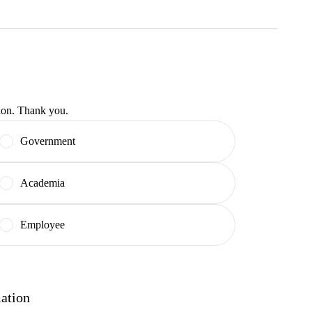
tion. Thank you.
Government
Academia
Employee
mation