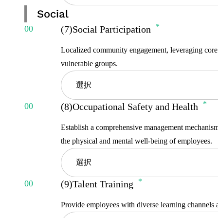
Moderate
Social
Extra High
(7)Social Participation
Low
High
Localized community engagement, leveraging core com
No Concern
vulnerable groups.
Moderate
選択
Low
(8)Occupational Safety and Health
Extra High
No Concern
Establish a comprehensive management mechanism t
High
the physical and mental well-being of employees.
選択
Moderate
(9)Talent Training
Low
Extra High
Provide employees with diverse learning channels a
No Concern
High