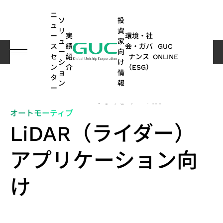
guc
h1
ニ
ソ
投
ュ
リ
資
ー
実
環境・社
ュ
家
ス
績
会・ガバ
GUC
ー
向
実績紹介
Overview
LiDAR（ライダー）アプリケーション向け
セ
紹
ナンス
ONLINE
シ
け
ン
介
（ESG）
ョ
情
English
タ
ASIC
IP
財
ESG
ASIC
APT
コー
GUC
IP
AI /
投
ス
ネ
よ
サステナ
オ
多
ン
報
ー
繁體中文
デザ
務
関連
製造
(Advanced
ポレ
にお
ポ
HPC
資
テ
ッ
く
ビリティ
ー
方
SHARE
イン
情
情報
関連
Package
ー
ける
ー
家
ー
ト
あ
レポート
ト
面
オートモーティブ
简体中文
SoC
サー
報
サー
Technology)
ト・
ESG
ト
情
ク
ワ
る
｜気候関
モ
の
LiDAR（ライダー）
AI（Artificial
向け
ビス
ビス
ガバ
フ
報
ホ
ー
ご
連財務情
ー
実
日本語
ESG
Intelligence）
IP
ナン
ォ
ル
キ
質
報開示
テ
績
アプリケーション向
月
APT
持
関連
アプリケーシ
ス
リ
ダ
ン
問
（TCFD）
ィ
(SoC
ビ
ASIC
株
次
Application
続
ニュ
オ
ー
グ
レポート
ブ
ョン向け
IP)
一
け
ジ
量産
主
売
可
ース
HPC（High
2.5D/3D
取
般
ネ
サー
総
上
能
Performance
Interconnect
高帯域幅
ス
コヒーレント
サ
ADAS（先
締
ユ
ス
ビス
会
高
な
Computing）
IP
メモリ
テ
光通信アプリ
ス
進運転支
役
ー
モ
パ
配