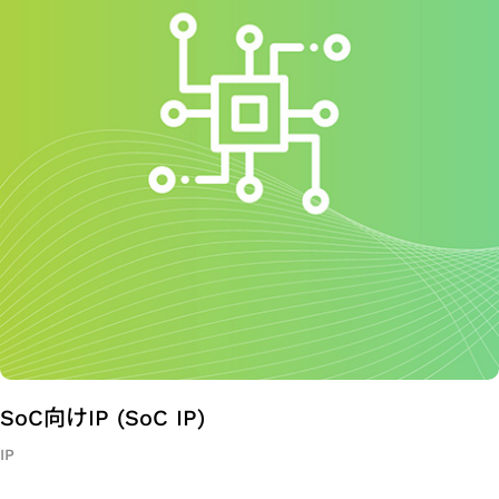
プ
SoC
設
計
ソ
リ
ュ
ー
シ
ョ
ン
SoC向けIP (SoC IP)
IP