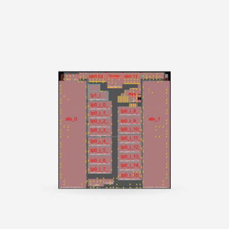
過
ポレ
ル・
ン
Network）
テ
ィサ
向
実
ス
去
ー
フロ
お
アプリケー
ィ
ー
け
装
プロ
の
ト・
ント
問
ション
レ
社
ア
手
ダク
決
ガバ
エン
い
ポ
內
プ
法
ショ
算
ナン
ド
合
ー
方
リ
テ
ンエ
情
ス
IP
わ
ト
針
ケ
ス
ンジ
報
SoC
せ
リ
ー
ト
ニア
財
IP
窓
ス
シ
容
リン
務
Featured
口
ク
ョ
易
グ
報
Partners
ス
マ
ン
化
（生
告
テ
ネ
ス
設
産技
書
ー
ジ
ト
計
術）
IR
ク
メ
レ
低
品
カ
ホ
ン
ー
消
質
レ
ル
ト
ジ
費
お
ン
ダ
サ
向
電
よ