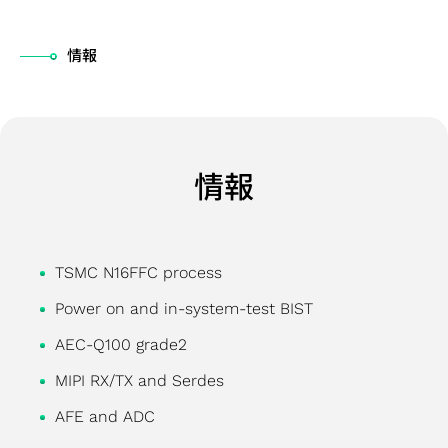
四
経
アプリケーシ
HBM
（HBM）
ー
ケーション
テ
援システ
会
ザ
デ
ッ
当
半
営
ョン向け
IP（High
IP
ク
（Coherent
ナ
ム）アプ
委
ー
ル
ケ
履
情報
期
環
Bandwidth
Die-
ホ
Optical
ビ
リケーシ
員
向
先進パ
ー
歴
業
境
Memory
to-
ル
Application）
リ
ョン向け
会
け
ッケー
ジ
主
績
の
IP）
Die
ダ
データセンタ
テ
LiDAR（ラ
內
ア
ジ技術
設
要
報
持
(2.5D)
ー
ースイッチア
ィ
イダー）ア
部
プ
（APT）
計
株
告
続
情報
IP
と
プリケーショ
レ
プリケーシ
監
リ
SoC仕
サ
主
ア
可
Die-
の
ン（Data
ポ
ョン向け
査
ケ
様受け
ー
担
ニ
能
on-
コ
Center
ー
コー
ー
（Spec-
ビ
当
ュ
性
Die
ミ
Switch
ト
TSMC N16FFC process
ポレ
シ
in）設計
ス
者
ア
社
(3D)
ュ
Application）
サ
ー
ョ
＆検証
テ
Power on and in-system-test BIST
ル
会
IP
ニ
光伝送ネッ
ス
ト・
ン
チ
ス
レ
の
AEC-Q100 grade2
ミッ
ケ
トワーク
テ
ガバ
産
ッ
ト
ポ
共
MIPI RX/TX and Serdes
クス
ー
（OTN:
ナ
ナン
業
プ
サ
ー
栄
ドシ
シ
Optical
ビ
ス・
機
AFE and ADC
物
ー
ト
コー
グナ
ョ
Transport
リ
オフ
器
理
ビ