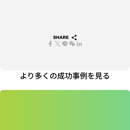
ダ
ー
ク
け
力
び
ー
の
セ
ア
設
信
調
ッ
プ
計
頼
査
シ
リ
ソ
性
SHARE
ア
ョ
ケ
リ
サ
ン
ン
ー
ュ
ー
ケ
プ
シ
ー
ビ
ー
ラ
ョ
シ
ス
ト
ン
ン
ョ
サプライチェー
より多くの成功事例を見る
業
ン
ンマネジメント
績
フ
（Supply
と
ラ
Chain
報
ッ
Management）
酬
グ
シ
ッ