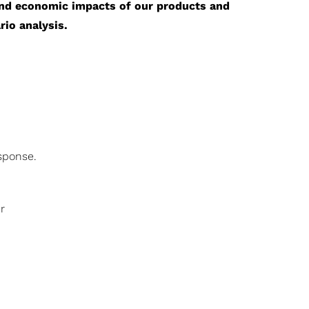
 and economic impacts of our products and
rio analysis.
onal
sponse.
r