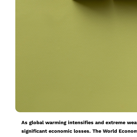
As global warming intensifies and extreme wea
significant economic losses. The World Econom