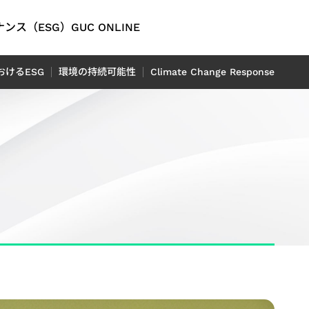
ンス（ESG）
GUC ONLINE
English
おけるESG
環境の持続可能性
Climate Change Response
繁體中文
简体中文
オ
ング
問
ティレポ
オートモーティブ
連財務情
日本語
D）レポ
M）IP
信アプリ
ADAS（先進運転支援システ
P
rent
ム）アプリケーション向け
tion）
LiDAR（ライダー）アプリケ
フロントエンド IP
イッチアプ
レポート
ーション向け
 Center
レポート
ion）
（OTN:
rt