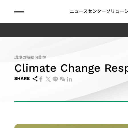
guc
h1
ニュースセンター
ソリュー
ASICデザインサービス
IP
財務情報
ESG関連情報
APT (Adv
コーポレ
GUCにお
Package
ナンス
環境の持続可能性
Technolog
Climate Change Res
ビジネスモデル
SoC向けIP (SoC IP)
月次売上高
ESG関連ニュース
持続可能な
先進パッケージ技術（APT）
2.5D/3D Interconnect IP
四半期業績報告
取締役会
環境の持続
SHARE
SoC仕様受け（Spec-in）設計＆検証
HBM IP（High Bandwidth
アニュアルレポート
APT Applica
委員会
社会の共栄
チップ物理実装手法
Memory IP）
過去の決算情報
內部監査
コーポレー
テスト容易化設計
財務報告書
コーポレー
低消費電力設計ソリューション
IRカレンダー
ス・オフィ
フラッグシップSoC設計ソリューション
社內方針
リスクマネ