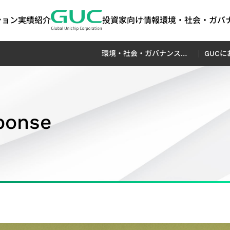
ション
実績紹介
投資家向け情報
環境・社会・ガバナ
環境・社会・ガバナンス（ESG）
GUCに
anced
ート・ガバ
けるESG
ASIC製造関連サービス
AI / HPC
投資家情報
ステークホルダー
IPポートフォリ
ネットワーキ
よくあるご質
サステナビリ
ート｜気候関
y)
報開示（TCF
ponse
経営
ASIC量産サービス
AI（Artificial
株主総会
ステークホルダーとのコミ
高帯域幅メモリ（HB
コヒーレント光通
ート
可能性
パッケージ設計サービス
Intelligence）アプリケーシ
配当履歴
ュニケーション
Die-to-Die (2.5D) I
ケーション（Cohe
tion
テストサービス
ョン向け
主要株主
お問い合わせ窓口
Die-on-Die (3D) IP
Optical Applica
ト・ガバナンス
プロダクションエンジニアリング（生産
HPC（High Performance
担当者
ステークホルダーの調査アン
ミックスドシグナル・
データセンタース
サステナビリティ
ト・ガバナン
技術）
Computing）アプリケーシ
ケート
SoC IP
リケーション（Data
サステナビリティ
サー
品質および信頼性サービス
ョン向け
Featured Partners
Switch Applicat
サプライチェーンマネジメント（Supply
光伝送ネットワーク
ジメント
Chain Management）
Optical Transpo