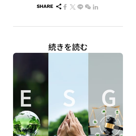
SHARE
プ
SoC
設
計
ソ
続きを読む
リ
ュ
ー
シ
ョ
ン