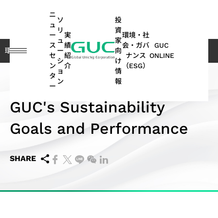
guc
h1
ニ
ソ
投
ュ
リ
資
ー
実
環境・社
ュ
家
ス
績
会・ガバ
GUC
ー
向
環境・社会・ガバナンス（ESG）
GUCにおけるESG
Overview
GU
セ
紹
ナンス
ONLINE
シ
け
ン
介
（ESG）
ョ
情
English
タ
ASIC
IP
財
ESG
ASIC
APT
コー
GUC
IP
AI /
投
ス
ネ
よ
サステナ
オ
多
ン
報
ー
繁體中文
持続可能な経営
デザ
務
関連
製造
(Advanced
ポレ
にお
ポ
HPC
資
テ
ッ
く
ビリティ
ー
方
GUC's Sustainability
イン
情
情報
関連
Package
ー
ける
ー
家
ー
ト
あ
レポート
ト
面
简体中文
SoC
サー
報
サー
Technology)
ト・
ESG
ト
情
ク
ワ
る
｜気候関
モ
の
Goals and Performance
AI（Artificial
向け
ビス
ビス
ガバ
フ
報
ホ
ー
ご
連財務情
ー
実
日本語
ESG
Intelligence）
IP
ナン
ォ
ル
キ
質
報開示
テ
績
月
APT
持
関連
アプリケーシ
ス
リ
ダ
ン
問
（TCFD）
ィ
(SoC
SHARE
ビ
ASIC
株
次
Application
続
ニュ
オ
ー
グ
レポート
ブ
ョン向け
IP)
一
ジ
量産
主
売
可
ース
HPC（High
2.5D/3D
取
般
ネ
サー
総
上
能
Performance
Interconnect
高帯域幅
ス
コヒーレント
サ
ADAS（先
締
ユ
ス
ビス
会
高
な
Computing）
IP
メモリ
テ
光通信アプリ
ス
進運転支
役
ー
モ
パ
配