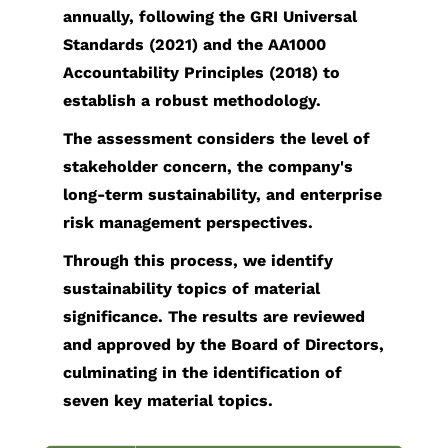
過
ポレ
annually, following the GRI Universal
ル・
ン
Network）
テ
ィサ
向
実
ス
去
ー
Standards (2021) and the AA1000
フロ
お
アプリケー
ィ
ー
け
装
プロ
の
ト・
Accountability Principles (2018) to
ント
問
ション
レ
社
ア
手
ダク
決
ガバ
establish a robust methodology.
エン
い
ポ
內
プ
法
ショ
算
ナン
ド
合
ー
方
リ
テ
ンエ
The assessment considers the level of
情
ス
IP
わ
ト
針
ケ
ス
ンジ
stakeholder concern, the company's
報
SoC
せ
リ
ー
ト
ニア
long-term sustainability, and enterprise
財
IP
窓
ス
シ
容
リン
risk management perspectives.
務
Featured
口
ク
ョ
易
グ
報
Through this process, we identify
Partners
ス
マ
ン
化
（生
告
sustainability topics of material
テ
ネ
ス
設
産技
書
significance. The results are reviewed
ー
ジ
ト
計
術）
IR
and approved by the Board of Directors,
ク
メ
レ
低
品
カ
culminating in the identification of
ホ
ン
ー
消
質
レ
seven key material topics.
ル
ト
ジ
費
お
ン
ダ
サ
向
電
よ