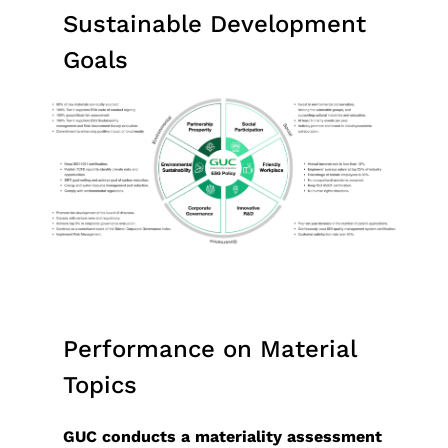
四
経
アプリケーシ
HBM
（HBM）
ー
ケーション
テ
援システ
Sustainable Development
会
ザ
デ
ッ
当
半
営
ョン向け
IP（High
IP
ク
（Coherent
ナ
ム）アプ
委
ー
ル
ケ
履
Goals
期
環
Bandwidth
Die-
ホ
Optical
ビ
リケーシ
員
向
先進パ
ー
歴
業
境
Memory
to-
ル
Application）
リ
ョン向け
会
け
ッケー
ジ
主
績
の
IP）
Die
ダ
データセンタ
テ
LiDAR（ラ
內
ア
ジ技術
設
要
報
持
(2.5D)
ー
ースイッチア
ィ
イダー）ア
部
プ
（APT）
計
株
告
続
IP
と
プリケーショ
レ
プリケーシ
監
リ
SoC仕
サ
主
ア
可
Die-
の
ン（Data
ポ
ョン向け
査
ケ
様受け
ー
担
ニ
能
on-
コ
Center
ー
コー
ー
（Spec-
ビ
当
ュ
性
Die
ミ
Switch
ト
ポレ
シ
in）設計
ス
者
ア
社
(3D)
ュ
Application）
サ
ー
ョ
＆検証
テ
ル
会
IP
ニ
光伝送ネッ
ス
ト・
ン
チ
ス
レ
の
Performance on Material
ミッ
ケ
トワーク
テ
ガバ
産
ッ
ト
ポ
共
Topics
クス
ー
（OTN:
ナ
ナン
業
プ
サ
ー
栄
ドシ
シ
Optical
ビ
ス・
機
物
ー
ト
コー
GUC conducts a materiality assessment
グナ
ョ
Transport
リ
オフ
器
理
ビ