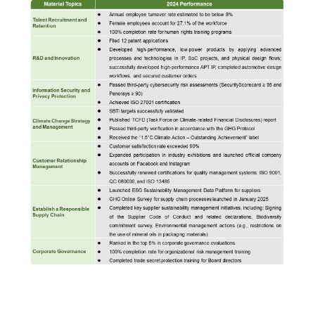
ダ
ー
ク
け
力
び
ー
の
セ
ア
設
信
調
ッ
プ
計
頼
査
シ
リ
ソ
性
ア
ョ
ケ
リ
サ
ン
ン
ー
ュ
ー
ケ
プ
シ
ー
ビ
ー
ラ
ョ
シ
ス
ト
ン
ン
ョ
サプライチェー
業
ン
ンマネジメント
績
フ
（Supply
と
ラ
Chain
報
ッ
Management）
酬
グ
シ
ッ