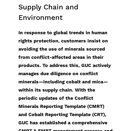
四
経
アプリケーシ
HBM
（HBM）
ー
ケーション
テ
援システ
Supply Chain and
会
ザ
デ
ッ
当
半
営
ョン向け
IP（High
IP
ク
（Coherent
ナ
ム）アプ
委
ー
ル
ケ
履
Environment
期
環
Bandwidth
Die-
ホ
Optical
ビ
リケーシ
員
向
先進パ
ー
歴
業
境
Memory
to-
ル
Application）
リ
ョン向け
会
け
ッケー
ジ
主
In response to global trends in human
績
の
IP）
Die
ダ
データセンタ
テ
LiDAR（ラ
內
ア
ジ技術
設
要
rights protection, customers insist on
報
持
(2.5D)
ー
ースイッチア
ィ
イダー）ア
部
プ
（APT）
計
株
avoiding the use of minerals sourced
告
続
IP
と
プリケーショ
レ
プリケーシ
監
リ
SoC仕
サ
主
from conflict-affected areas in their
ア
可
Die-
の
ン（Data
ポ
ョン向け
査
ケ
様受け
ー
担
products. To address this, GUC actively
ニ
能
on-
コ
Center
ー
コー
ー
（Spec-
ビ
当
manages due diligence on conflict
ュ
性
Die
ミ
Switch
ト
ポレ
シ
in）設計
ス
者
minerals—including cobalt and mica—
ア
社
(3D)
ュ
Application）
サ
ー
ョ
＆検証
テ
within its supply chain. With the
ル
会
IP
ニ
光伝送ネッ
ス
ト・
ン
チ
ス
periodic updates of the Conflict
レ
の
ミッ
ケ
トワーク
テ
ガバ
産
ッ
ト
Minerals Reporting Template (CMRT)
ポ
共
クス
ー
（OTN:
ナ
ナン
業
プ
サ
and Cobalt Reporting Template (CRT),
ー
栄
ドシ
シ
Optical
ビ
ス・
機
物
ー
GUC has established a comprehensive
ト
コー
グナ
ョ
Transport
リ
オフ
器
理
ビ
CMRT & EMRT management process and