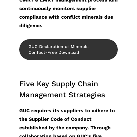
過
ポレ
ル・
ン
Network）
テ
ィサ
向
実
ス
continuously monitors supplier
去
ー
フロ
お
アプリケー
ィ
ー
け
装
プロ
compliance with conflict minerals due
の
ト・
ント
問
ション
レ
社
ア
手
ダク
diligence.
決
ガバ
エン
い
ポ
內
プ
法
ショ
算
ナン
ド
合
ー
方
リ
テ
ンエ
情
ス
GUC Declaration of Minerals
IP
わ
ト
針
ケ
ス
ンジ
報
Conflict-Free Download
SoC
せ
リ
ー
ト
ニア
財
IP
窓
ス
シ
容
リン
務
Featured
口
ク
ョ
易
グ
報
Five Key Supply Chain
Partners
ス
マ
ン
化
（生
告
テ
ネ
ス
Management Strategies
設
産技
書
ー
ジ
ト
計
術）
IR
ク
メ
レ
GUC requires its suppliers to adhere to
低
品
カ
ホ
ン
ー
the Supplier Code of Conduct
消
質
レ
ル
ト
ジ
established by the company. Through
費
お
ン
ダ
サ
向
collaboration based on GUC’s five
電
よ