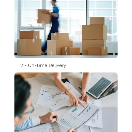
プ
SoC
設
計
ソ
リ
ュ
2 - On-Time Delivery
ー
シ
ョ
ン