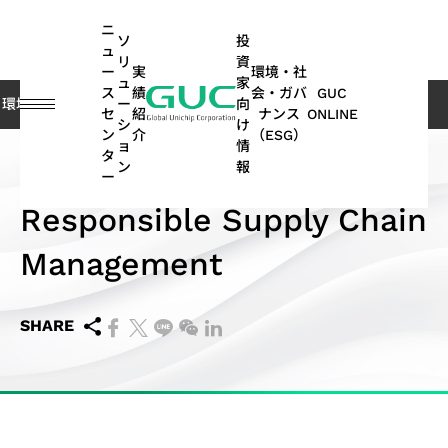
guc
h1
ニ
ソ
投
ュ
リ
資
ー
実
環境・社
ュ
家
ス
績
会・ガバ
GUC
ー
向
環境・社会・ガバナンス（ESG）
GUCにおけるESG
社会の共栄
Re
セ
紹
ナンス
ONLINE
シ
け
ン
介
（ESG）
ョ
情
English
タ
ASIC
IP
財
ESG
ASIC
APT
コー
GUC
IP
AI /
投
ス
ネ
よ
サステナ
オ
多
ン
報
ー
繁體中文
社会の共栄
デザ
務
関連
製造
(Advanced
ポレ
にお
ポ
HPC
資
テ
ッ
く
ビリティ
ー
方
Responsible Supply Chain
イン
情
情報
関連
Package
ー
ける
ー
家
ー
ト
あ
レポート
ト
面
简体中文
SoC
サー
報
サー
Technology)
ト・
ESG
ト
情
ク
ワ
る
｜気候関
モ
の
Management
AI（Artificial
向け
ビス
ビス
ガバ
フ
報
ホ
ー
ご
連財務情
ー
実
日本語
ESG
Intelligence）
IP
ナン
ォ
ル
キ
質
報開示
テ
績
月
APT
持
関連
アプリケーシ
ス
リ
ダ
ン
問
（TCFD）
ィ
(SoC
SHARE
ビ
ASIC
株
次
Application
続
ニュ
オ
ー
グ
レポート
ブ
ョン向け
IP)
一
ジ
量産
主
売
可
ース
HPC（High
2.5D/3D
取
般
ネ
サー
総
上
能
Performance
Interconnect
高帯域幅
ス
コヒーレント
サ
ADAS（先
締
ユ
ス
ビス
会
高
な
Computing）
IP
メモリ
テ
光通信アプリ
ス
進運転支
役
ー
モ
パ
配