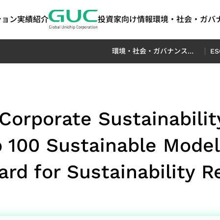
ション
実績紹介
投資家向け情報
環境・社会・ガバナ
環境・社会・ガバナンス（ESG）
E
anced
ート・ガバ
けるESG
ASIC製造関連サービス
AI / HPC
投資家情報
ステークホルダー
IPポートフォリ
ネットワーキ
よくあるご質
サステナビリ
ート｜気候関
y)
報開示（TCF
Corporate Sustainabili
経営
ASIC量産サービス
AI（Artificial
株主総会
ステークホルダーとのコミ
高帯域幅メモリ（HB
コヒーレント光通
ート
可能性
パッケージ設計サービス
Intelligence）アプリケーシ
配当履歴
ュニケーション
Die-to-Die (2.5D) I
ケーション（Cohe
 100 Sustainable Model
tion
テストサービス
ョン向け
主要株主
お問い合わせ窓口
Die-on-Die (3D) IP
Optical Applica
ト・ガバナンス
プロダクションエンジニアリング（生産
HPC（High Performance
担当者
ステークホルダーの調査アン
ミックスドシグナル・
データセンタース
サステナビリティ
rd for Sustainability Re
ト・ガバナン
技術）
Computing）アプリケーシ
ケート
SoC IP
リケーション（Data
サステナビリティ
サー
品質および信頼性サービス
ョン向け
Featured Partners
Switch Applicat
サプライチェーンマネジメント（Supply
光伝送ネットワーク
ジメント
Chain Management）
Optical Transpo