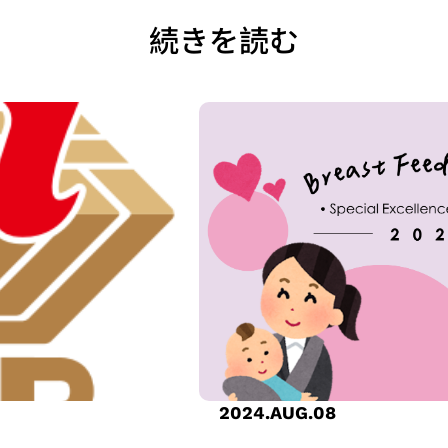
続きを読む
2024.AUG.08
luded in the
GUC Created a Family-