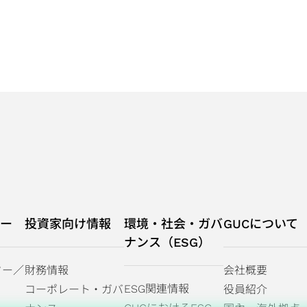
ndex" Constituent
and Received Outstandi
e "Taiwan
from Hsinchu City Gov
lusive Label"
ー
投資家向け情報
環境・社会・ガバ
GUCについて
ナンス（ESG）
ター／
財務情報
会社概要
ESG関連情報
コーポレート・ガバ
役員紹介