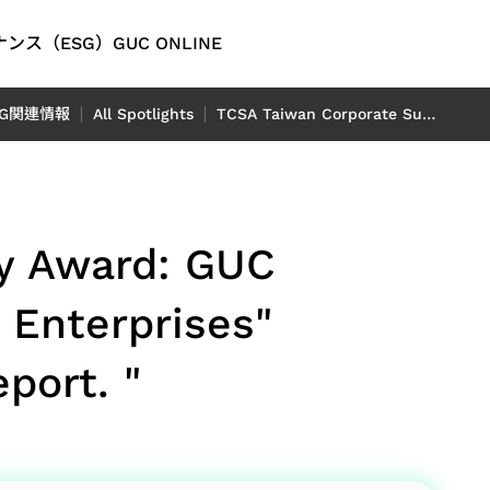
ンス（ESG）
GUC ONLINE
English
SG関連情報
All Spotlights
TCSA Taiwan Corporate Sustainability Award: GUC Receives "Top 100 Sustainable Model Enterprises" and "Gold Award for Sustainability Report. "
繁體中文
简体中文
オ
ング
問
ティレポ
オートモーティブ
連財務情
日本語
D）レポ
ty Award: GUC
M）IP
信アプリ
ADAS（先進運転支援システ
P
rent
ム）アプリケーション向け
 Enterprises"
tion）
LiDAR（ライダー）アプリケ
フロントエンド IP
イッチアプ
レポート
ーション向け
port. "
 Center
レポート
ion）
（OTN:
rt