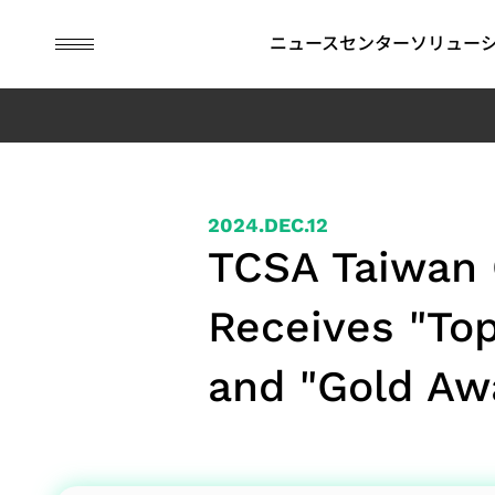
guc
h1
ニュースセンター
ソリュー
ASICデザインサービス
IP
財務情報
ESG関連情報
APT (Adv
コーポレ
GUCにお
Package
ナンス
2024.DEC.12
Technolog
TCSA Taiwan 
ビジネスモデル
SoC向けIP (SoC IP)
月次売上高
ESG関連ニュース
持続可能な
先進パッケージ技術（APT）
2.5D/3D Interconnect IP
四半期業績報告
取締役会
環境の持続
Receives "Top
SoC仕様受け（Spec-in）設計＆検証
HBM IP（High Bandwidth
アニュアルレポート
APT Applica
委員会
社会の共栄
チップ物理実装手法
Memory IP）
過去の決算情報
內部監査
コーポレー
and "Gold Awa
テスト容易化設計
財務報告書
コーポレー
低消費電力設計ソリューション
IRカレンダー
ス・オフィ
フラッグシップSoC設計ソリューション
社內方針
リスクマネ