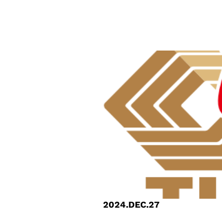
2024.DEC.27
GUC Continues to be Inc