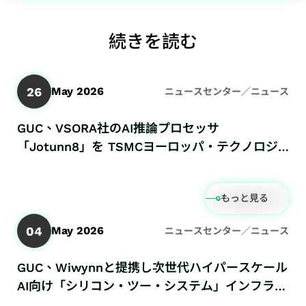
過
ポレ
ル・
ン
Network）
テ
ィサ
向
実
ス
去
ー
フロ
お
アプリケー
ィ
ー
け
装
プロ
続きを読む
の
ト・
ント
問
ション
レ
社
ア
手
ダク
決
ガバ
エン
い
ポ
內
プ
法
ショ
算
ナン
ド
合
ー
方
26
May 2026
ニュースセンター／ニュース
リ
テ
ンエ
情
ス
IP
わ
ト
針
ケ
ス
ンジ
報
SoC
せ
GUC、VSORA社のAI推論プロセッサ
リ
ー
ト
ニア
財
「Jotunn8」を TSMCヨーロッパ・テクノロジ
IP
窓
ス
シ
容
リン
務
ー・シンポジウムにて展示
Featured
口
ク
ョ
易
グ
報
Partners
ス
マ
ン
化
（生
告
もっと見る
テ
ネ
ス
設
産技
書
ー
ジ
ト
計
術）
04
May 2026
IR
ニュースセンター／ニュース
ク
メ
レ
低
品
カ
ホ
ン
ー
GUC、Wiwynnと提携し次世代ハイパースケール
消
質
レ
ル
ト
ジ
AI向け「シリコン・ツー・システム」インフラ構
費
お
ン
ダ
サ
向
築の強化を推進
電
よ