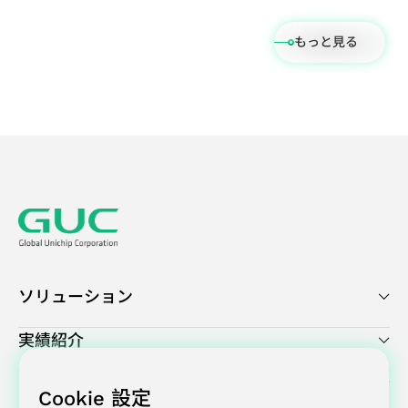
ダ
ー
ク
け
力
び
ー
の
もっと見る
セ
ア
設
信
調
ッ
プ
計
頼
査
シ
リ
ソ
性
ア
ョ
ケ
リ
サ
ン
ン
ー
ュ
ー
ケ
プ
シ
ー
ビ
ー
ラ
ョ
シ
ス
ト
ン
ン
ョ
サプライチェー
業
ン
ンマネジメント
績
フ
（Supply
ソリューション
と
ラ
Chain
報
ッ
Management）
実績紹介
酬
グ
シ
プレスセンター
Cookie 設定
ッ