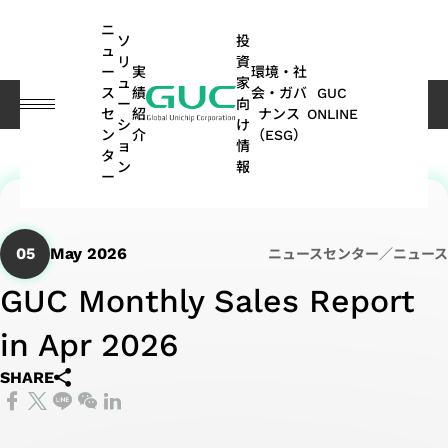
guc
h1
ニ
ソ
投
ュ
リ
資
ー
実
環境・社
ュ
家
ス
績
会・ガバ
GUC
ー
向
プレスセンター
ニュースセンター／ニュース
GUC Monthly Sales Report in Apr 2026
セ
紹
ナンス
ONLINE
シ
け
ン
介
（ESG）
ョ
情
English
タ
ASIC
IP
財
ESG
ASIC
APT
コー
GUC
IP
AI /
投
ス
ネ
よ
サステナ
オ
多
ン
報
ー
繁體中文
デザ
務
関連
製造
(Advanced
ポレ
にお
ポ
HPC
資
テ
ッ
く
ビリティ
ー
方
イン
情
情報
関連
Package
ー
ける
ー
家
ー
ト
あ
レポート
ト
面
简体中文
SoC
サー
報
サー
Technology)
ト・
ESG
ト
情
ク
ワ
る
｜気候関
モ
の
05
May 2026
ニュースセンター／ニュース
AI（Artificial
向け
ビス
ビス
ガバ
フ
報
ホ
ー
ご
連財務情
ー
実
日本語
ESG
Intelligence）
IP
GUC Monthly Sales Report
ナン
ォ
ル
キ
質
報開示
テ
績
月
APT
持
関連
アプリケーシ
ス
リ
ダ
ン
問
（TCFD）
ィ
(SoC
ビ
ASIC
株
in Apr 2026
次
Application
続
ニュ
オ
ー
グ
レポート
ブ
ョン向け
IP)
一
ジ
量産
主
売
可
ース
HPC（High
2.5D/3D
SHARE
取
般
ネ
サー
総
上
能
Performance
Interconnect
高帯域幅
ス
コヒーレント
サ
ADAS（先
締
ユ
ス
ビス
会
高
な
Computing）
IP
メモリ
テ
光通信アプリ
ス
進運転支
役
ー
モ
パ
配