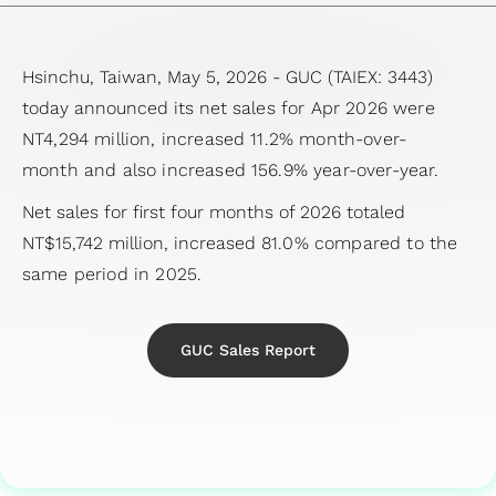
四
経
アプリケーシ
HBM
（HBM）
ー
ケーション
テ
援システ
会
ザ
デ
ッ
当
半
営
ョン向け
IP（High
IP
ク
（Coherent
ナ
ム）アプ
委
ー
ル
ケ
履
期
環
Bandwidth
Hsinchu, Taiwan, May 5, 2026 - GUC (TAIEX: 3443)
Die-
ホ
Optical
ビ
リケーシ
員
向
先進パ
ー
歴
業
境
Memory
today announced its net
sales for Apr 2026 were
to-
ル
Application）
リ
ョン向け
会
け
ッケー
ジ
主
績
の
IP）
NT4,294 million, increased 11.2% month-over-
Die
ダ
データセンタ
テ
LiDAR（ラ
內
ア
ジ技術
設
要
報
持
month
and also increased 156.9% year-over-year.
(2.5D)
ー
ースイッチア
ィ
イダー）ア
部
プ
（APT）
計
株
告
続
IP
と
プリケーショ
レ
プリケーシ
監
Net sales for first four months of 2026 totaled
リ
SoC仕
サ
主
ア
可
Die-
の
ン（Data
ポ
ョン向け
査
NT$15,742 million, increased
ケ
81.0% compared to the
様受け
ー
担
ニ
能
on-
コ
Center
ー
コー
same period in 2025.
ー
（Spec-
ビ
当
ュ
性
Die
ミ
Switch
ト
ポレ
シ
in）設計
ス
者
ア
社
(3D)
ュ
Application）
サ
ー
ョ
＆検証
テ
ル
会
GUC Sales Report
IP
ニ
光伝送ネッ
ス
ト・
ン
チ
ス
レ
の
ミッ
ケ
トワーク
テ
ガバ
産
ッ
ト
ポ
共
クス
ー
（OTN:
ナ
ナン
業
プ
サ
ー
栄
ドシ
シ
Optical
ビ
ス・
機
物
ー
ト
コー
グナ
ョ
Transport
リ
オフ
器
理
ビ