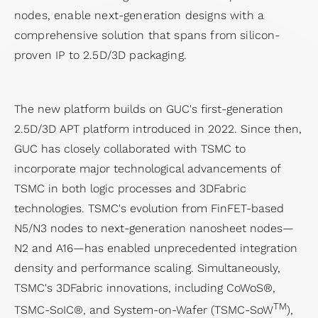
過
ポレ
ル・
ン
Network）
テ
ィサ
nodes, enable next-generation designs with a
向
実
ス
去
ー
フロ
お
アプリケー
ィ
ー
comprehensive solution that spans from silicon-
け
装
プロ
の
ト・
ント
問
ション
レ
社
proven IP to 2.5D/3D packaging.
ア
手
ダク
決
ガバ
エン
い
ポ
內
プ
法
ショ
算
ナン
ド
合
ー
方
リ
テ
ンエ
情
ス
The new platform builds on GUC's first-generation
IP
わ
ト
針
ケ
ス
ンジ
報
2.5D/3D APT platform introduced in 2022. Since then,
SoC
せ
リ
ー
ト
ニア
財
GUC has closely collaborated with TSMC to
IP
窓
ス
シ
容
リン
務
incorporate major technological advancements of
Featured
口
ク
ョ
易
グ
報
TSMC in both logic processes and 3DFabric
Partners
ス
マ
ン
化
（生
告
technologies. TSMC's evolution from FinFET-based
テ
ネ
ス
設
産技
書
N5/N3 nodes to next-generation nanosheet nodes—
ー
ジ
ト
計
術）
IR
N2 and A16—has enabled unprecedented integration
ク
メ
レ
低
品
カ
density and performance scaling. Simultaneously,
ホ
ン
ー
消
質
レ
TSMC's 3DFabric innovations, including CoWoS®,
ル
ト
ジ
費
お
ン
TM
TSMC-SoIC®, and System-on-Wafer (TSMC-SoW
),
ダ
サ
向
電
よ