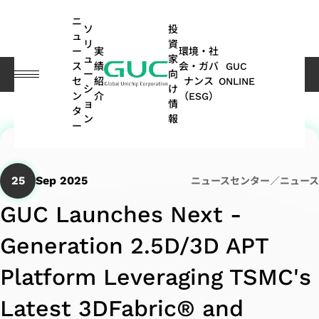
guc
h1
ニ
ソ
投
ュ
リ
資
ー
実
環境・社
ュ
家
ス
績
会・ガバ
GUC
ー
向
プレスセンター
ニュースセンター／ニュース
GUC Launches Next - Generation 2.5D/3D APT Platform Leveraging TSMC's Latest 3DFabric® and Advanced Process Technologies
セ
紹
ナンス
ONLINE
シ
け
ン
介
（ESG）
ョ
情
English
タ
ASIC
IP
財
ESG
ASIC
APT
コー
GUC
IP
AI /
投
ス
ネ
よ
サステナ
オ
多
ン
報
ー
繁體中文
デザ
務
関連
製造
(Advanced
ポレ
にお
ポ
HPC
資
テ
ッ
く
ビリティ
ー
方
イン
情
情報
関連
Package
ー
ける
ー
家
ー
ト
あ
レポート
ト
面
简体中文
SoC
サー
報
サー
Technology)
ト・
ESG
ト
情
ク
ワ
る
｜気候関
モ
の
25
Sep 2025
ニュースセンター／ニュース
AI（Artificial
向け
ビス
ビス
ガバ
フ
報
ホ
ー
ご
連財務情
ー
実
日本語
ESG
Intelligence）
IP
GUC Launches Next -
ナン
ォ
ル
キ
質
報開示
テ
績
月
APT
持
関連
アプリケーシ
ス
リ
ダ
ン
問
（TCFD）
ィ
(SoC
ビ
ASIC
株
Generation 2.5D/3D APT
次
Application
続
ニュ
オ
ー
グ
レポート
ブ
ョン向け
IP)
一
ジ
量産
主
売
可
ース
HPC（High
2.5D/3D
Platform Leveraging TSMC's
取
般
ネ
サー
総
上
能
Performance
Interconnect
高帯域幅
ス
コヒーレント
サ
ADAS（先
締
ユ
ス
ビス
会
高
な
Latest 3DFabric® and
Computing）
IP
メモリ
テ
光通信アプリ
ス
進運転支
役
ー
モ
パ
配