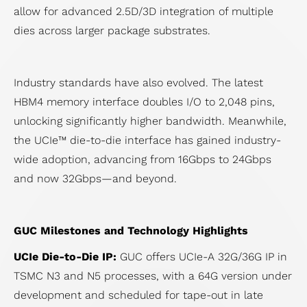
ダ
allow for advanced 2.5D/3D integration of multiple
ー
ク
け
力
び
ー
dies across larger package substrates.
の
セ
ア
設
信
調
ッ
プ
計
頼
査
シ
リ
ソ
性
Industry standards have also evolved. The latest
ア
ョ
ケ
リ
サ
HBM4 memory interface doubles I/O to 2,048 pins,
ン
ン
ー
ュ
ー
unlocking significantly higher bandwidth. Meanwhile,
ケ
プ
シ
ー
ビ
the UCIe™ die-to-die interface has gained industry-
ー
ラ
ョ
シ
ス
wide adoption, advancing from 16Gbps to 24Gbps
ト
ン
ン
ョ
サプライチェー
and now 32Gbps—and beyond.
業
ン
ンマネジメント
績
フ
（Supply
と
ラ
Chain
GUC Milestones and Technology Highlights
報
ッ
Management）
UCIe Die-to-Die IP:
GUC offers UCIe-A 32G/36G IP in
酬
グ
TSMC N3 and N5 processes, with a 64G version under
シ
development and scheduled for tape-out in late
ッ