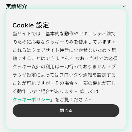
実績紹介
プレスセンター
Cookie 設定
当サイトでは、基本的な動作やセキュリティ維持
投資家向け情報
のために必要なクッキーのみを使用しています。
環境・社会・ガバナンス（ESG）
これらはウェブサイト運営に欠かせないため、無
効にすることはできません。 なお、当社では必須
GUCについて
クッキー以外の利用は一切行っておりません。ブ
ラウザ設定によってはブロックや通知を設定する
ことが可能ですが、その場合、一部の機能が正し
く動作しない場合があります。 詳しくは「
採用情報
お問い合わせ
プライバシーポリシー
Cookie方針
クッキーポリシー
」をご覧ください。
閉じる
© 2026 Global Unichip Corp. All Rights Reserved.