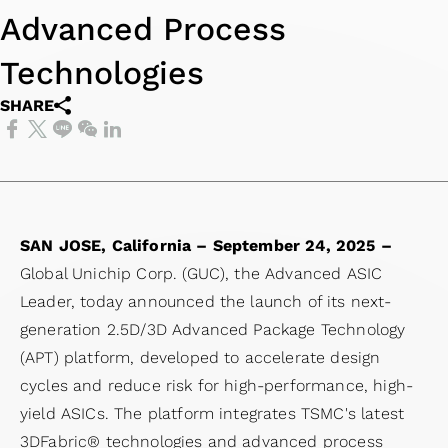
四
経
アプリケーシ
HBM
（HBM）
ー
ケーション
テ
援システ
Advanced Process
会
ザ
デ
ッ
当
半
営
ョン向け
IP（High
IP
ク
（Coherent
ナ
ム）アプ
委
ー
ル
ケ
履
期
環
Technologies
Bandwidth
Die-
ホ
Optical
ビ
リケーシ
員
向
先進パ
ー
歴
業
境
Memory
to-
ル
Application）
リ
ョン向け
会
SHARE
け
ッケー
ジ
主
績
の
IP）
Die
ダ
データセンタ
テ
LiDAR（ラ
內
ア
ジ技術
設
要
報
持
(2.5D)
ー
ースイッチア
ィ
イダー）ア
部
プ
（APT）
計
株
告
続
IP
と
プリケーショ
レ
プリケーシ
監
リ
SoC仕
サ
主
ア
可
Die-
の
ン（Data
ポ
ョン向け
査
ケ
様受け
ー
担
ニ
能
on-
コ
Center
ー
コー
SAN JOSE, California – September 24, 2025 –
ー
（Spec-
ビ
当
ュ
性
Die
ミ
Switch
ト
ポレ
Global Unichip Corp. (GUC), the Advanced ASIC
シ
in）設計
ス
者
ア
社
(3D)
ュ
Application）
サ
ー
Leader, today announced the launch of its next-
ョ
＆検証
テ
ル
会
IP
ニ
光伝送ネッ
ス
ト・
generation 2.5D/3D Advanced Package Technology
ン
チ
ス
レ
の
ミッ
ケ
トワーク
テ
ガバ
(APT) platform, developed to accelerate design
産
ッ
ト
ポ
共
クス
ー
（OTN:
ナ
ナン
cycles and reduce risk for high-performance, high-
業
プ
サ
ー
栄
ドシ
シ
Optical
ビ
ス・
yield ASICs. The platform integrates TSMC's latest
機
物
ー
ト
コー
グナ
ョ
Transport
リ
オフ
3DFabric® technologies and advanced process
器
理
ビ