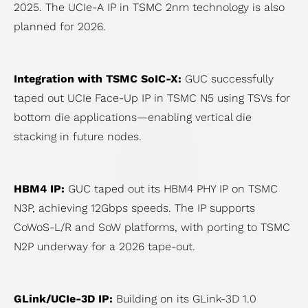
2025. The UCIe-A IP in TSMC 2nm technology is also
プ
planned for 2026.
SoC
設
計
Integration with TSMC SoIC-X:
GUC successfully
ソ
taped out UCIe Face-Up IP in TSMC N5 using TSVs for
リ
bottom die applications—enabling vertical die
ュ
stacking in future nodes.
ー
シ
HBM4 IP:
GUC taped out its HBM4 PHY IP on TSMC
ョ
N3P, achieving 12Gbps speeds. The IP supports
ン
CoWoS-L/R and SoW platforms, with porting to TSMC
N2P underway for a 2026 tape-out.
GLink/UCIe-3D IP:
Building on its GLink-3D 1.0