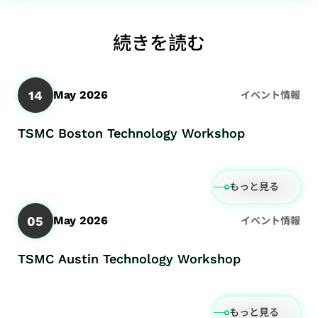
過
ポレ
ル・
ン
Network）
テ
ィサ
向
実
ス
去
ー
フロ
お
アプリケー
ィ
ー
け
装
プロ
続きを読む
の
ト・
ント
問
ション
レ
社
ア
手
ダク
決
ガバ
エン
い
ポ
內
プ
法
ショ
算
ナン
ド
合
ー
方
14
May 2026
イベント情報
リ
テ
ンエ
情
ス
IP
わ
ト
針
ケ
ス
ンジ
報
SoC
せ
TSMC Boston Technology Workshop
リ
ー
ト
ニア
財
IP
窓
ス
シ
容
リン
務
Featured
口
ク
ョ
易
グ
報
もっと見る
Partners
ス
マ
ン
化
（生
告
テ
ネ
ス
設
産技
書
05
May 2026
イベント情報
ー
ジ
ト
計
術）
IR
ク
メ
レ
低
品
TSMC Austin Technology Workshop
カ
ホ
ン
ー
消
質
レ
ル
ト
ジ
費
お
ン
ダ
サ
もっと見る
向
電
よ