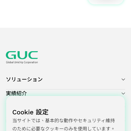
ダ
ー
ク
け
力
び
ー
の
セ
ア
設
信
調
ッ
プ
計
頼
査
シ
リ
ソ
性
ア
ョ
ケ
リ
サ
ン
ン
ー
ュ
ー
ケ
プ
シ
ー
ビ
ー
ラ
ョ
シ
ス
ト
ン
ン
ョ
サプライチェー
ソリューション
業
ン
ンマネジメント
績
フ
（Supply
実績紹介
と
ラ
Chain
報
ッ
Management）
プレスセンター
Cookie 設定
酬
グ
当サイトでは、基本的な動作やセキュリティ維持
投資家向け情報
シ
のために必要なクッキーのみを使用しています。
ッ