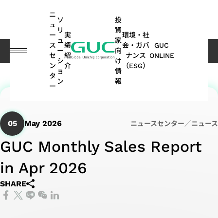
guc
h1
ニ
ソ
投
ュ
リ
資
ー
実
環境・社
ュ
家
ス
績
会・ガバ
GUC
ー
向
プレスセンター
GUC Monthly Sales Report in Apr 2026
セ
紹
ナンス
ONLINE
シ
け
ン
介
（ESG）
ョ
情
English
タ
ASIC
IP
財
ESG
ASIC
APT
コー
GUC
IP
AI /
投
ス
ネ
よ
サステナ
オ
多
ン
報
ー
繁體中文
デザ
務
関連
製造
(Advanced
ポレ
にお
ポ
HPC
資
テ
ッ
く
ビリティ
ー
方
イン
情
情報
関連
Package
ー
ける
ー
家
ー
ト
あ
レポート
ト
面
简体中文
SoC
サー
報
サー
Technology)
ト・
ESG
ト
情
ク
ワ
る
｜気候関
モ
の
05
May 2026
ニュースセンター／ニュース
AI（Artificial
向け
ビス
ビス
ガバ
フ
報
ホ
ー
ご
連財務情
ー
実
日本語
ESG
Intelligence）
IP
GUC Monthly Sales Report
ナン
ォ
ル
キ
質
報開示
テ
績
月
APT
持
関連
アプリケーシ
ス
リ
ダ
ン
問
（TCFD）
ィ
(SoC
ビ
ASIC
株
in Apr 2026
次
Application
続
ニュ
オ
ー
グ
レポート
ブ
ョン向け
IP)
一
ジ
量産
主
売
可
ース
HPC（High
2.5D/3D
SHARE
取
般
ネ
サー
総
上
能
Performance
Interconnect
高帯域幅
ス
コヒーレント
サ
ADAS（先
締
ユ
ス
ビス
会
高
な
Computing）
IP
メモリ
テ
光通信アプリ
ス
進運転支
役
ー
モ
パ
配