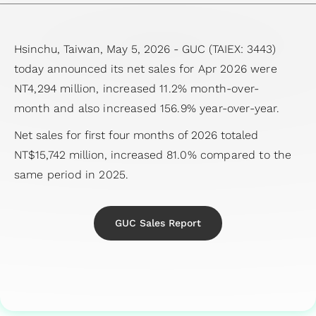
四
経
アプリケーシ
HBM
（HBM）
ー
ケーション
テ
援システ
会
ザ
デ
ッ
当
半
営
ョン向け
IP（High
IP
ク
（Coherent
ナ
ム）アプ
委
ー
ル
ケ
履
期
環
Bandwidth
Hsinchu, Taiwan, May 5, 2026 - GUC (TAIEX: 3443)
Die-
ホ
Optical
ビ
リケーシ
員
向
先進パ
ー
歴
業
境
Memory
today announced its net
sales for Apr 2026 were
to-
ル
Application）
リ
ョン向け
会
け
ッケー
ジ
主
績
の
IP）
NT4,294 million, increased 11.2% month-over-
Die
ダ
データセンタ
テ
LiDAR（ラ
內
ア
ジ技術
設
要
報
持
month
and also increased 156.9% year-over-year.
(2.5D)
ー
ースイッチア
ィ
イダー）ア
部
プ
（APT）
計
株
告
続
IP
と
プリケーショ
レ
プリケーシ
監
Net sales for first four months of 2026 totaled
リ
SoC仕
サ
主
ア
可
Die-
の
ン（Data
ポ
ョン向け
査
NT$15,742 million, increased
ケ
81.0% compared to the
様受け
ー
担
ニ
能
on-
コ
Center
ー
コー
same period in 2025.
ー
（Spec-
ビ
当
ュ
性
Die
ミ
Switch
ト
ポレ
シ
in）設計
ス
者
ア
社
(3D)
ュ
Application）
サ
ー
ョ
＆検証
テ
ル
会
GUC Sales Report
IP
ニ
光伝送ネッ
ス
ト・
ン
チ
ス
レ
の
ミッ
ケ
トワーク
テ
ガバ
産
ッ
ト
ポ
共
クス
ー
（OTN:
ナ
ナン
業
プ
サ
ー
栄
ドシ
シ
Optical
ビ
ス・
機
物
ー
ト
コー
グナ
ョ
Transport
リ
オフ
器
理
ビ