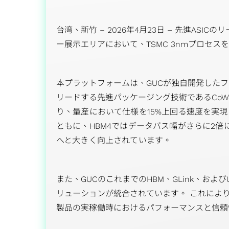
サクセッシ
業績と報酬
台湾、新竹 – 2026年4月23日 – 先進ASICのリー
多方面の実績
ー展示エリアにおいて、TSMC 3nmプロセスを
一般ユーザー向けアプリケ
本プラットフォームは、GUCが独自開発したフル
ーション
リードする先進パッケージング技術であるCoW
産業機器向けアプリケーシ
り、量産において仕様を15%上回る速度を実
ョン
ともに、HBM4ではデータバス幅がさらに2倍に向
ストレージ向けアプリケー
へと大きく向上されています。
ション
また、GUCのこれまでのHBM、GLink、およびU
リューションが統合されています。 これによ
製品の実稼働時におけるパフォーマンスと信頼