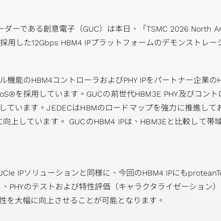
ョンプラン
Network）ア
ン
ダーである創意電子（GUC）は本日、「TSMC 2026 North Ameri
採用した12Gbps HBM4 IPプラットフォームのデモンスト
機能のHBM4コントローラおよびPHY IPをパートナー企業の
oS®を採用しています。
GUCの前世代HBM3E PHY及びコ
現しています。
JEDECはHBMのロードマップを強力に推進し
上しています。 GUCのHBM4 IPは、HBM3Eと比較して帯域
CIe IPソリューションと同様に、今回のHBM4 IPにもprot
り、PHYのテストおよび特性評価（キャラクタライゼーション
性を大幅に向上させることが可能となります。