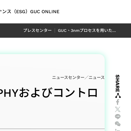
ンス（ESG）
GUC ONLINE
English
プレスセンター
GUC、3nmプロセスを用いた12Gbps HBM4 PHYおよびコントローラを発表
繁體中文
简体中文
オ
ング
問
ティレポ
オートモーティブ
連財務情
日本語
D）レポ
M）IP
信アプリ
ADAS（先進運転支援システ
SHARE
P
rent
ム）アプリケーション向け
ニュースセンター／ニュース
tion）
LiDAR（ライダー）アプリケ
 PHYおよびコントロ
フロントエンド IP
イッチアプ
レポート
ーション向け
 Center
レポート
ion）
（OTN:
rt