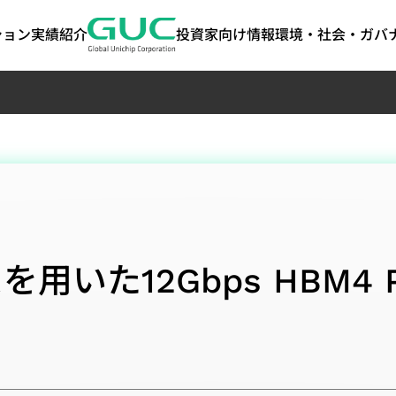
ション
実績紹介
投資家向け情報
環境・社会・ガバナ
anced
ート・ガバ
けるESG
ASIC製造関連サービス
AI / HPC
投資家情報
ステークホルダー
IPポートフォリ
ネットワーキ
よくあるご質
サステナビリ
ート｜気候関
y)
報開示（TCF
経営
ASIC量産サービス
AI（Artificial
株主総会
ステークホルダーとのコミ
高帯域幅メモリ（HB
コヒーレント光通
ート
可能性
パッケージ設計サービス
Intelligence）アプリケーシ
配当履歴
ュニケーション
Die-to-Die (2.5D) I
ケーション（Cohe
tion
テストサービス
ョン向け
主要株主
お問い合わせ窓口
Die-on-Die (3D) IP
Optical Applica
を用いた12Gbps HBM4
ト・ガバナンス
プロダクションエンジニアリング（生産
HPC（High Performance
担当者
ステークホルダーの調査アン
ミックスドシグナル・
データセンタース
サステナビリティ
ト・ガバナン
技術）
Computing）アプリケーシ
ケート
SoC IP
リケーション（Data
サステナビリティ
サー
品質および信頼性サービス
ョン向け
Featured Partners
Switch Applicat
サプライチェーンマネジメント（Supply
光伝送ネットワーク
ジメント
Chain Management）
Optical Transpo