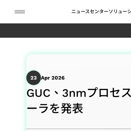
guc
h1
ニュースセンター
ソリュー
ASICデザインサービス
IP
財務情報
ESG関連情報
APT (Adv
コーポレ
GUCにお
Package
ナンス
Technolog
ビジネスモデル
SoC向けIP (SoC IP)
月次売上高
ESG関連ニュース
持続可能な
23
Apr 2026
先進パッケージ技術（APT）
2.5D/3D Interconnect IP
四半期業績報告
取締役会
環境の持続
SoC仕様受け（Spec-in）設計＆検証
HBM IP（High Bandwidth
アニュアルレポート
APT Applica
委員会
社会の共栄
GUC、3nmプロセス
チップ物理実装手法
Memory IP）
過去の決算情報
內部監査
コーポレー
テスト容易化設計
財務報告書
コーポレー
ーラを発表
低消費電力設計ソリューション
IRカレンダー
ス・オフィ
フラッグシップSoC設計ソリューション
社內方針
リスクマネ