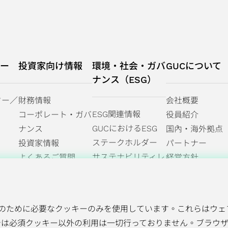
ー
投資家向け情報
環境・社会・ガバ
GUCについて
ナンス（ESG）
ター／
財務情報
会社概要
ESG関連情報
コーポレート・ガバ
役員紹介
GUCにおけるESG
ナンス
国內・海外拠点
ステークホルダー
投資家情報
パートナー
サステナビリティレ
よくあるご質問
経営方針
ポート｜気候関連財
務情報開示
（TCFD）レポート
のために必要なクッキーのみを使用しています。これらはウェ
では必須クッキー以外の利用は一切行っておりません。ブラウ