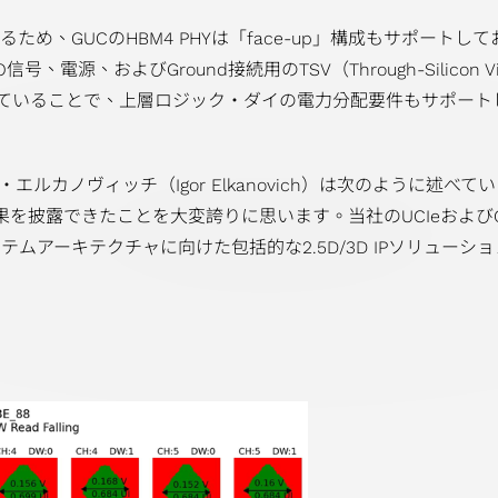
、GUCのHBM4 PHYは「face-up」構成もサポートしており、T
号、電源、およびGround接続用のTSV（Through-Silic
していることで、上層ロジック・ダイの電力分配要件もサポート
カノヴィッチ（Igor Elkanovich）は次のように述べています
披露できたことを大変誇りに思います。当社のUCIeおよびGLin
.5Dシステムアーキテクチャに向けた包括的な2.5D/3D IPソリュ