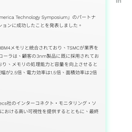
プリケーショ
ca Technology Symposium」のパートナ
レーションに成功したことを発表しました。
HBM4メモリと統合されており、TSMCが業界を
ントローラは、顧客の3nm製品に既に採用されてお
ており、メモリの処理能力と容量を向上させると
幅が2.5倍、電力効率は1.5倍、面積効率は2倍
eanTecs社のインターコネクト・モニタリング・ソ
）における高い可視性を提供するとともに、最終