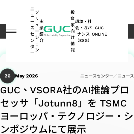
guc
h1
ニ
ソ
投
ュ
リ
資
ー
実
環境・社
ュ
家
ス
績
会・ガバ
GUC
ー
向
プレスセンター
GUC、VSORA社のAI推論プロセッサ「Jotunn8」を TSMCヨーロッパ・テクノロジー・シンポジウムにて展示
セ
紹
ナンス
ONLINE
シ
け
ン
介
（ESG）
ョ
情
English
タ
ASIC
IP
財
ESG
ASIC
APT
コー
GUC
IP
AI /
投
ス
ネ
よ
サステナ
オ
多
ン
報
ー
繁體中文
デザ
務
関連
製造
(Advanced
ポレ
にお
ポ
HPC
資
テ
ッ
く
ビリティ
ー
方
イン
情
情報
関連
Package
ー
ける
ー
家
ー
ト
あ
レポート
ト
面
简体中文
SoC
サー
報
サー
Technology)
ト・
ESG
ト
情
ク
ワ
る
｜気候関
モ
の
26
May 2026
ニュースセンター／ニュース
AI（Artificial
向け
ビス
ビス
ガバ
フ
報
ホ
ー
ご
連財務情
ー
実
日本語
ESG
Intelligence）
IP
GUC、VSORA社のAI推論プロ
ナン
ォ
ル
キ
質
報開示
テ
績
月
APT
持
関連
アプリケーシ
ス
リ
ダ
ン
問
（TCFD）
ィ
(SoC
ビ
ASIC
株
セッサ「Jotunn8」を TSMC
次
Application
続
ニュ
オ
ー
グ
レポート
ブ
ョン向け
IP)
一
ジ
量産
主
売
可
ース
HPC（High
2.5D/3D
ヨーロッパ・テクノロジー・シ
取
般
ネ
サー
総
上
能
Performance
Interconnect
高帯域幅
ス
コヒーレント
サ
ADAS（先
締
ユ
ス
ビス
会
高
な
ンポジウムにて展示
Computing）
IP
メモリ
テ
光通信アプリ
ス
進運転支
役
ー
モ
パ
配