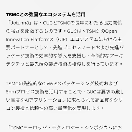
プ
TSMCとの強固なエコシステムを活用
SoC
「Jotunn8」は、GUCとTSMCの長年にわたる協力関係
設
の強さを象徴するものです。GUCは、TSMC のOpen
計
Innovation Platform®（OIP）エコシステムにおける主
ソ
要パートナーとして、先進プロセスノードおよび先進パ
リ
ッケージ技術の効率的な導入を支援し、革新的なアーキ
ュ
テクチャと最先端の製造技術の橋渡しを行っています。
ー
シ
ョ
TSMCの先進的なCoWoS®パッケージング技術および
ン
5nmプロセス技術を活用することで、GUCは要求の厳し
い高度なAIアプリケーションに求められる高品質なシリ
コン製造と信頼性の高い量産化を実現します。
「TSMCヨーロッパ・テクノロジー・シンポジウムにお