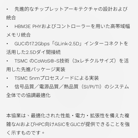
ダ
ー
ク
け
力
び
• 先進的なチップレットアーキテクチャの設計および
ー
の
セ
ア
設
信
統合
調
ッ
プ
計
頼
• HBM3E PHYおよびコントローラーを用いた高帯域幅
査
シ
リ
ソ
性
メモリ統合
ア
ョ
ケ
リ
サ
• GUCの17.2Gbps「GLink-2.5D」インターコネクトを
ン
ン
ー
ュ
ー
活用した2.5Dダイ間接続
ケ
プ
シ
ー
ビ
• TSMC のCoWoS®-S技術（3xレチクルサイズ）を活
ー
ラ
ョ
シ
ス
用した先進パッケージ実装
ト
ン
ン
ョ
サプライチェー
• TSMC 5nmプロセスノードによる実装
業
ン
ンマネジメント
• 信号品質／電源品質／熱品質（SI/PI/TI）のシステム
績
フ
（Supply
全体での協調最適化
と
ラ
Chain
報
ッ
Management）
本協業は、最適化された性能・電力・拡張性を備えた複
酬
グ
雑なAIおよびHPC向けASICをGUCが提供できることを強
シ
く示すものです。
ッ