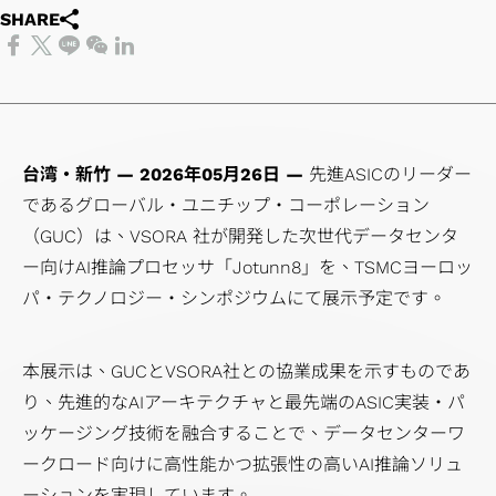
四
経
アプリケーシ
HBM
SHARE
（HBM）
ー
ケーション
テ
援システ
会
ザ
デ
ッ
当
半
営
ョン向け
IP（High
IP
ク
（Coherent
ナ
ム）アプ
委
ー
ル
ケ
履
期
環
Bandwidth
Die-
ホ
Optical
ビ
リケーシ
員
向
先進パ
ー
歴
業
境
Memory
to-
ル
Application）
リ
ョン向け
会
け
ッケー
ジ
主
績
の
IP）
Die
ダ
データセンタ
テ
LiDAR（ラ
內
ア
ジ技術
設
要
報
持
台湾・新竹 — 2026年05月26日 —
(2.5D)
ー
ースイッチア
ィ
イダー）ア
先進ASICのリーダー
部
プ
（APT）
計
株
告
続
であるグローバル・ユニチップ・コーポレーション
IP
と
プリケーショ
レ
プリケーシ
監
リ
SoC仕
サ
主
ア
可
（GUC）は、VSORA 社が開発した次世代データセンタ
Die-
の
ン（Data
ポ
ョン向け
査
ケ
様受け
ー
担
ニ
能
ー向けAI推論プロセッサ「Jotunn8」を、TSMCヨーロッ
on-
コ
Center
ー
コー
ー
（Spec-
ビ
当
ュ
性
パ・テクノロジー・シンポジウムにて展示予定です。
Die
ミ
Switch
ト
ポレ
シ
in）設計
ス
者
ア
社
(3D)
ュ
Application）
サ
ー
ョ
＆検証
テ
ル
会
IP
ニ
光伝送ネッ
ス
ト・
ン
チ
ス
本展示は、GUCとVSORA社との協業成果を示すものであ
レ
の
ミッ
ケ
トワーク
テ
ガバ
産
ッ
ト
り、先進的なAIアーキテクチャと最先端のASIC実装・パ
ポ
共
クス
ー
（OTN:
ナ
ナン
業
プ
サ
ッケージング技術を融合することで、データセンターワ
ー
栄
ドシ
シ
Optical
ビ
ス・
機
物
ー
ークロード向けに高性能かつ拡張性の高いAI推論ソリュ
ト
コー
グナ
ョ
Transport
リ
オフ
器
理
ビ
ーションを実現しています。