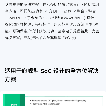
信
险
统
芯
与
款最先进的解决方案，包括多层的阶层式设计、阶层式时
息
管
单
片
可
序签核、可预防高功率 IR 的 DFT、高速 IP 整合、整合
财
理
芯
实
靠
HBM/D2D IP 子系统的 2.5D 封装 (CoWoS/InFO) 设计、
务
政
片
体
度
SoIC 3D 堆栈设计签核标准，以及芯片封装系统 PI/SI 验
报
策
IP
设
服
证，可确保客户设计获致成功。创意电子凭借着此一完善
表
GUC
计
务
解决方案，成功推出了众多旗舰型 SoC 设计。
营
精选
先
供
运
合作
进
应
报
伙伴
可
链
告
测
管
行
试
理
适用于旗舰型 SoC 设计的全方位解决
事
设
服
方案
历
计
务
低
功
耗