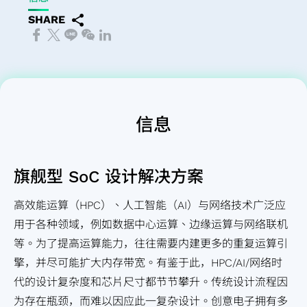
报
会
境
IP
股
用
先
设
心
晶
人
费
技
书
络
SHARE
告
内
永
芯片互连
利
进
计
交
粒
工
性
术
TCFD
洽
季
部
续
（2.5D）
分
封
服
换
叠
智
产
应
报告
询
度
稽
社
IP
派
装
务
器
晶
能
品
用
书
信
营
核
会
芯片堆
主
技
测
应
粒
应
应
息
运
公
共
栈
要
术
试
用
IP
用
用
关
报
司
荣
（3D）
股
系
服
光纤
信息
高
高
工
注
告
治
公
IP
东
统
务
传送
頻
性
业
度
公
理
司
混
名
单
产
网络
寬
能
应
问
旗舰型 SoC 设计解决方案
司
主
治
合
单
芯
品
(OTN)
記
计
用
卷
年
管
理
信
联
片
工
应用
憶
算
储
高效能运算（HPC）、人工智能（AI）与网络技术广泛应
报
重
号
络
开
程
體
应
存
用于各种领域，例如数据中心运算、边缘运算与网络联机
历
要
前
人
发
服
IP
用
装
等。为了提高运算能力，往往需要内建更多的重复运算引
年
规
端
与
务
置
擎，并尽可能扩大内存带宽。有鉴于此，HPC/AI/网络时
财
章
IP
验
质
应
代的设计复杂度和芯片尺寸都节节攀升。传统设计流程因
务
风
系
证
量
用
为存在瓶颈，而难以因应此一复杂设计。创意电子拥有多