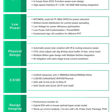
解
决
方
案
旗
舰
型
芯
片
设
计
方
案