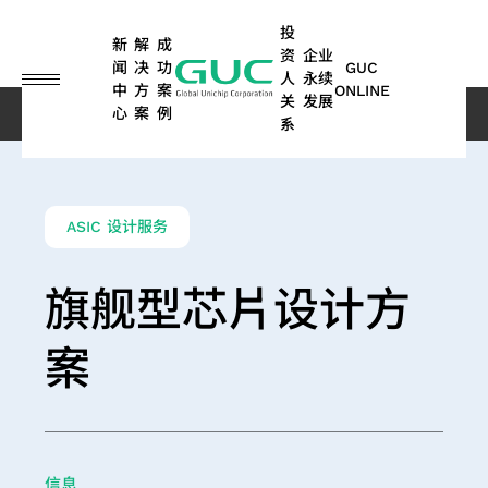
guc
h1
投
新
解
成
资
企业
闻
决
功
GUC
人
永续
中
方
案
ONLINE
关
发展
心
案
例
解决方案
Overview
旗舰型芯片设计方案
系
English
繁體中文
ASIC
IP
财
永
ASIC
先
公
永
硅
人
股
利
网
问
永续
车
其他
设计
务
续
量产
进
司
续
智
工
东
害
络
答
报告
用
应用
简体中文
ASIC 设计服务
服务
信
荣
服务
封
治
行
财
智
专
关
集
书 |
电
(含
SoC
日本語
息
耀
装
理
动
IP
能
栏
系
TCFD
子
储
光
IP
技
与
人
报告
存、
旗舰型芯片设计方
弹
ASIC
纤
晶
术
高
书
消费
每
ESG
董
永
高
股
ADAS
性
量产
应
性
性与
粒
案
沟
月
新闻
事
续
带
东
应用
商
服务
能
工
用
对
先
永
通
营
会
管
宽
会
光
计
业)
业
概述
数
晶
进
续
管
算
业
委
理
内
历
达
模
封
据
粒
封
报
道
额
员
环
存
年
应
式
装
中
及
消
装
告
信息
联