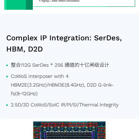
Complex IP Integration: SerDes,
HBM, D2D
整合112G SerDes * 256 通道的十亿闸级设计
CoWoS interposer with 4
HBM2E(3.2GHz)/HBM3E(8.4GHz), D2D G-link-
fs(8~12GHz)
2.5D/3D CoWoS/SoIC IR/PI/SI/Thermal Integrity