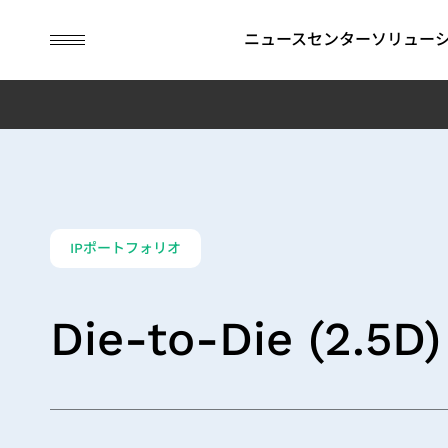
guc
h1
ニュースセンター
ソリュー
ASICデザインサービス
IP
財務情報
ESG関連情報
APT (Adv
コーポレ
GUCにお
Package
ナンス
Technolog
ビジネスモデル
SoC向けIP (SoC IP)
月次売上高
ESG関連ニュース
持続可能な
IPポートフォリオ
先進パッケージ技術（APT）
2.5D/3D Interconnect IP
四半期業績報告
取締役会
環境の持続
SoC仕様受け（Spec-in）設計＆検証
HBM IP（High Bandwidth
アニュアルレポート
APT Applica
委員会
社会の共栄
Die-to-Die (2.5D)
チップ物理実装手法
Memory IP）
過去の決算情報
內部監査
コーポレー
テスト容易化設計
財務報告書
コーポレー
低消費電力設計ソリューション
IRカレンダー
ス・オフィ
フラッグシップSoC設計ソリューション
社內方針
リスクマネ