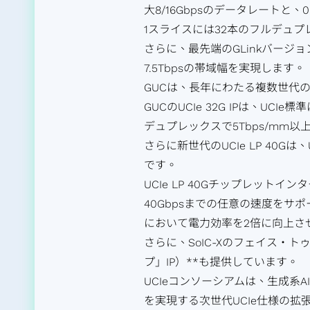
大8/16Gbpsのデータレートと、
1スライスには32本のフルデュプ
さらに、最先端のGLinkバージ
7.5Tbpsの帯域幅を実現します。
GUCは、長年にわたる複数世代のGL
GUCのUCIe 32G IPは、U
デュプレックスで5Tbps/mm
さらに新世代のUCIe LP 40Gは
です。
UCIe LP 40Gチップレット
40Gbpsまでの任意の速度をサポート
において電力効率を2倍に向上さ
さらに、SoIC-Xのフェイス・ト
プ」IP）**も提供しています。
UCIeコンソーシアムは、生成
を実現する次世代UCIe仕様の拡