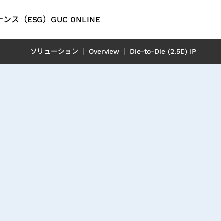
ンス（ESG）
GUC ONLINE
English
ソリューション
Overview
Die-to-Die (2.5D) IP
繁體中文
简体中文
オ
ング
問
ティレポ
オートモーティブ
連財務情
日本語
D）レポ
M）IP
信アプリ
ADAS（先進運転支援システ
P
rent
ム）アプリケーション向け
tion）
LiDAR（ライダー）アプリケ
フロントエンド IP
イッチアプ
レポート
ーション向け
 Center
レポート
ion）
（OTN:
rt