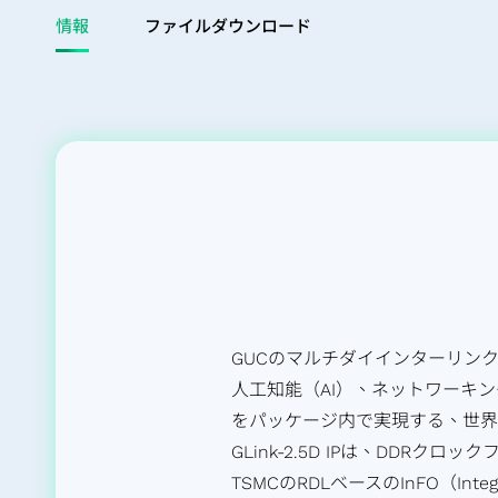
サクセッシ
情報
ファイルダウンロード
業績と報酬
多方面の実績
一般ユーザー向けアプリケ
ーション
産業機器向けアプリケーシ
ョン
ストレージ向けアプリケー
ション
GUCのマルチダイインターリンク（G
人工知能（AI）、ネットワーキ
をパッケージ内で実現する、世
GLink-2.5D IPは、DD
TSMCのRDLベースのInFO（Integ