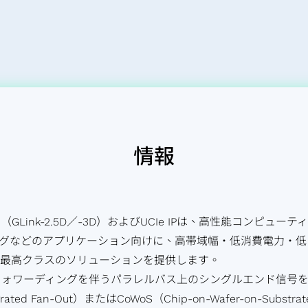
ョンプラン
Network）ア
ン
情報
Link-2.5D／-3D）およびUCIe IPは、高性能コンピュ
ングなどのアプリケーション向けに、高帯域幅・低消費電力・
界最高クラスのソリューションを提供します。
Rクロックフォワーディングを伴うパラレルバス上のシングルエンド
rated Fan-Out）またはCoWoS（Chip-on-Wafer-on-Su