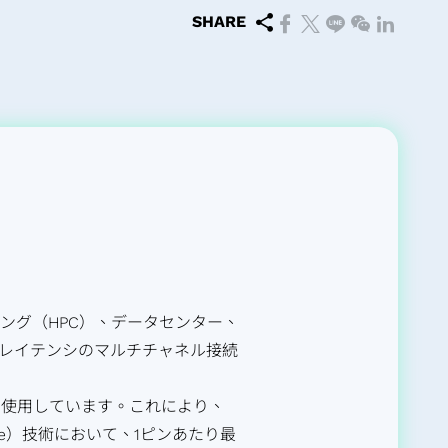
プリケーショ
SHARE
ーティング（HPC）、データセンター、
低レイテンシのマルチチャネル接続
信号を使用しています。これにより、
bstrate）技術において、1ピンあたり最