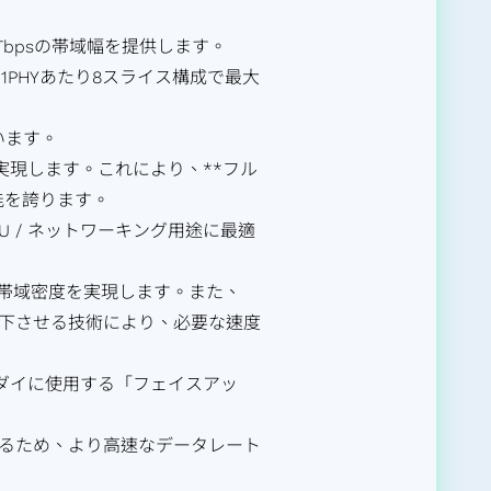
Tbpsの帯域幅を提供します。
1PHYあたり8スライス構成で最大
でいます。
トを実現します。これにより、**フル
能を誇ります。
xPU / ネットワーキング用途に最適
ベルの帯域密度を実現します。また、
源電圧を低下させる技術により、必要な速度
（下層ダイに使用する「フェイスアッ
するため、より高速なデータレート