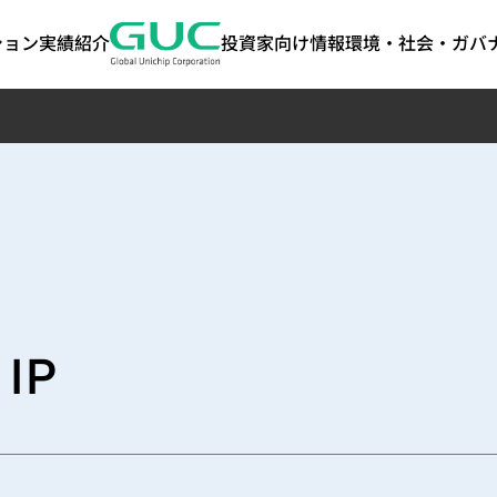
ション
実績紹介
投資家向け情報
環境・社会・ガバナ
anced
ート・ガバ
けるESG
ASIC製造関連サービス
AI / HPC
投資家情報
ステークホルダー
IPポートフォリ
ネットワーキ
よくあるご質
サステナビリ
ート｜気候関
y)
報開示（TCF
経営
ASIC量産サービス
AI（Artificial
株主総会
ステークホルダーとのコミ
高帯域幅メモリ（HB
コヒーレント光通
ート
可能性
パッケージ設計サービス
Intelligence）アプリケーシ
配当履歴
ュニケーション
Die-to-Die (2.5D) I
ケーション（Cohe
tion
テストサービス
ョン向け
主要株主
お問い合わせ窓口
Die-on-Die (3D) IP
Optical Applica
 IP
ト・ガバナンス
プロダクションエンジニアリング（生産
HPC（High Performance
担当者
ステークホルダーの調査アン
ミックスドシグナル・
データセンタース
サステナビリティ
ト・ガバナン
技術）
Computing）アプリケーシ
ケート
SoC IP
リケーション（Data
サステナビリティ
サー
品質および信頼性サービス
ョン向け
Featured Partners
Switch Applicat
サプライチェーンマネジメント（Supply
光伝送ネットワーク
ジメント
Chain Management）
Optical Transpo