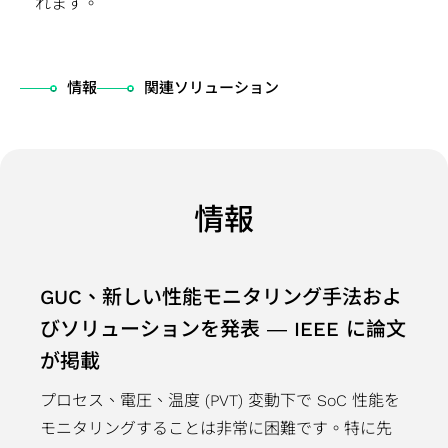
四
経
れます。
アプリケーシ
HBM
（HBM）
ー
ケーション
テ
援システ
会
ザ
デ
ッ
当
半
営
ョン向け
IP（High
IP
ク
（Coherent
ナ
ム）アプ
委
ー
ル
ケ
履
期
環
Bandwidth
Die-
ホ
Optical
ビ
リケーシ
員
向
先進パ
ー
歴
業
境
情報
関連ソリューション
Memory
to-
ル
Application）
リ
ョン向け
会
け
ッケー
ジ
主
績
の
IP）
Die
ダ
データセンタ
テ
LiDAR（ラ
內
ア
ジ技術
設
要
報
持
(2.5D)
ー
ースイッチア
ィ
イダー）ア
部
プ
（APT）
計
株
告
続
IP
と
プリケーショ
レ
プリケーシ
監
リ
SoC仕
サ
主
ア
可
情報
Die-
の
ン（Data
ポ
ョン向け
査
ケ
様受け
ー
担
ニ
能
on-
コ
Center
ー
コー
ー
（Spec-
ビ
当
ュ
性
Die
ミ
Switch
ト
ポレ
シ
in）設計
ス
者
ア
社
GUC、新しい性能モニタリング手法およ
(3D)
ュ
Application）
サ
ー
ョ
＆検証
テ
ル
会
IP
ニ
光伝送ネッ
ス
びソリューションを発表 ― IEEE に論文
ト・
ン
チ
ス
レ
の
ミッ
ケ
トワーク
テ
ガバ
が掲載
産
ッ
ト
ポ
共
クス
ー
（OTN:
ナ
ナン
業
プ
サ
ー
栄
プロセス、電圧、温度 (PVT) 変動下で SoC 性能を
ドシ
シ
Optical
ビ
ス・
機
物
ー
ト
コー
モニタリングすることは非常に困難です。特に先
グナ
ョ
Transport
リ
オフ
器
理
ビ