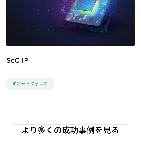
プ
SoC
設
計
ソ
リ
SoC IP
ュ
ー
シ
IPポートフォリオ
ョ
ン
より多くの成功事例を見る