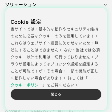
ソリューション
実績紹介
Cookie 設定
プレスセンター
当サイトでは、基本的な動作やセキュリティ維持
のために必要なクッキーのみを使用しています。
投資家向け情報
これらはウェブサイト運営に欠かせないため、無
効にすることはできません。 なお、当社では必須
環境・社会・ガバナンス（ESG）
クッキー以外の利用は一切行っておりません。ブ
ラウザ設定によってはブロックや通知を設定する
GUCについて
ことが可能ですが、その場合、一部の機能が正し
く動作しない場合があります。 詳しくは「
クッキーポリシー
」をご覧ください。
採用情報
お問い合わせ
プライバシーポリシー
閉じる
Cookie方針
© 2026 Global Unichip Corp. All Rights Reserved.