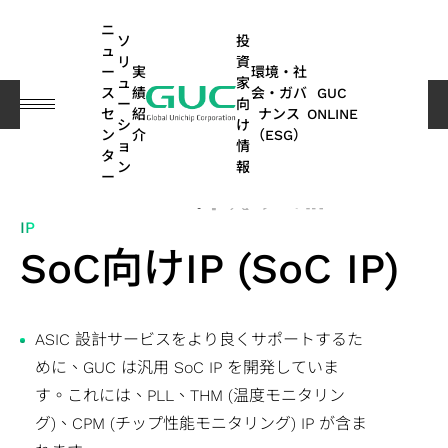
guc
h1
ニ
ソ
投
ュ
リ
資
ー
実
環境・社
ュ
家
ス
績
会・ガバ
GUC
ー
向
実績紹介
Overview
SoC向けIP (SoC IP)
セ
紹
ナンス
ONLINE
シ
け
ン
介
（ESG）
ョ
情
English
タ
ASIC
IP
財
ESG
ASIC
APT
コー
GUC
IP
AI /
投
ス
ネ
よ
サステナ
オ
多
ン
報
ー
繁體中文
デザ
務
関連
製造
(Advanced
ポレ
にお
ポ
HPC
資
テ
ッ
く
ビリティ
ー
方
SHARE
イン
情
情報
関連
Package
ー
ける
ー
家
ー
ト
あ
レポート
ト
面
IP
简体中文
SoC
サー
報
サー
Technology)
ト・
ESG
ト
情
ク
ワ
る
｜気候関
モ
の
SoC向けIP (SoC IP)
AI（Artificial
向け
ビス
ビス
ガバ
フ
報
ホ
ー
ご
連財務情
ー
実
日本語
ESG
Intelligence）
IP
ナン
ォ
ル
キ
質
報開示
テ
績
月
APT
持
関連
アプリケーシ
ス
リ
ダ
ン
問
（TCFD）
ィ
(SoC
ビ
ASIC
株
次
Application
続
ASIC 設計サービスをより良くサポートするた
ニュ
オ
ー
グ
レポート
ブ
ョン向け
IP)
一
ジ
量産
主
売
可
めに、GUC は汎用 SoC IP を開発していま
ース
HPC（High
2.5D/3D
取
般
ネ
サー
総
上
能
す。これには、PLL、THM (温度モニタリン
Performance
Interconnect
高帯域幅
ス
コヒーレント
サ
ADAS（先
締
ユ
ス
ビス
会
高
な
グ)、CPM (チップ性能モニタリング) IP が含ま
Computing）
IP
メモリ
テ
光通信アプリ
ス
進運転支
役
ー
モ
パ
配