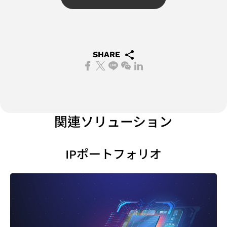
ダ
ー
ク
け
力
び
ー
の
セ
ア
設
信
調
ッ
プ
計
頼
査
シ
リ
SHARE
ソ
性
ア
ョ
ケ
リ
サ
ン
ン
ー
ュ
ー
ケ
プ
シ
ー
ビ
ー
ラ
ョ
シ
ス
関連ソリューション
ト
ン
ン
ョ
サプライチェー
業
ン
ンマネジメント
IPポートフォリオ
績
フ
（Supply
と
ラ
Chain
報
ッ
Management）
酬
グ
シ
ッ