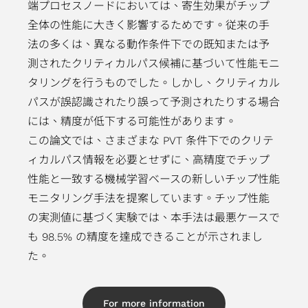
過
ポレ
端プロセスノードにおいては、寄生効果がチップ
ル・
ン
Network）
テ
ィサ
向
実
ス
去
ー
全体の性能に大きく影響するためです。従来の手
フロ
お
アプリケー
ィ
ー
け
装
プロ
の
ト・
法の多くは、異なる動作条件下での既知または予
ント
問
ション
レ
社
ア
手
ダク
決
ガバ
測されたクリティカルパス候補に基づいて性能モニ
エン
い
ポ
內
プ
法
ショ
算
ナン
タリングを行うものでした。しかし、クリティカル
ド
合
ー
方
リ
テ
ンエ
情
ス
パスが誤認識されたり誤って予測されたりする場合
IP
わ
ト
針
ケ
ス
ンジ
報
には、精度が低下する可能性があります。
SoC
せ
リ
ー
ト
ニア
財
この論文では、さまざまな PVT 条件下でのクリテ
IP
窓
ス
シ
容
リン
務
ィカルパス情報を必要とせずに、高精度でチップ
Featured
口
ク
ョ
易
グ
報
性能と一致する機械学習ベースの新しいチップ性能
Partners
ス
マ
ン
化
（生
告
モニタリング手法を提案しています。チップ性能
テ
ネ
ス
設
産技
書
の実測値に基づく実験では、本手法は最悪ケースで
ー
ジ
ト
計
術）
IR
も 98.5% の精度を達成できることが示されまし
ク
メ
レ
低
品
カ
た。
ホ
ン
ー
消
質
レ
ル
ト
ジ
費
お
ン
ダ
サ
For more information
向
電
よ