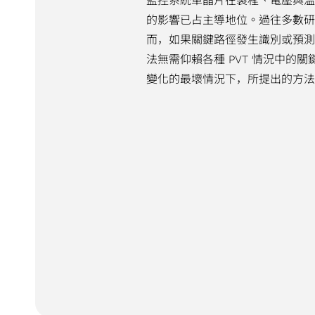
監控系統單晶片在製程、電壓與溫度
的影響已占主導地位。過往多數研
而，如果關鍵路徑發生識別或預
法無需仰賴各種 PVT 情況中的
變化的最壞情況下，所提出的方法可達