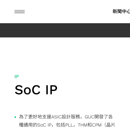
guc
h1
新聞中
ASIC 設計服務
IP
財務資訊
永續榮耀
先進封裝
公司治理
永續行動
彈性商業模式
SoC IP
每月營業額報告
ESG消息
先進封裝技
董事會
永續管理
IP
先進封裝技術
晶粒對晶粒及晶粒疊晶粒 IP
季度營運報告
ESG影音
委員會
環境永續
SoC IP
系統單晶片開發與驗證
高頻寬記憶體 IP
公司年報
內部稽核
社會共榮
其他應用 (含儲存、消
晶片實體設計
歷年財務資訊
公司治理主
公司治理
費性與工業)
先進可測試設計
財務報表
重要規章
低功耗設計解決方案
營運報告行事曆
風險管理政
為了更好地支援ASIC設計服務，GUC開發了各
旗艦型 SoC 設計解決方案
接班規劃
消費性產品應用
種通用的SoC IP，包括PLL，THM和CPM（晶片
績效與獎勵
工業應用