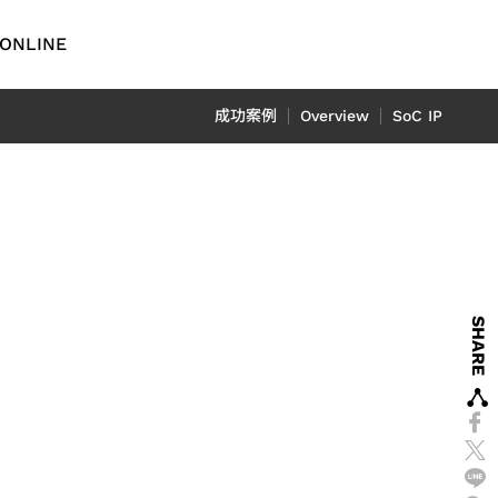
ONLINE
English
成功案例
Overview
SoC IP
繁體中文
简体中文
TCFD報
車用電子
日本語
ADAS 應用
用
光達應用
SHARE
N) 應用