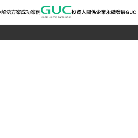
心
解決方案
成功案例
投資人關係
企業永續發展
GUC 
技術
ASIC 量產服務
人工智慧與高效能運
股東專欄
利害關係人
矽智財 IP
網路
問答集
永續報告書 | 
算
告書
術應用
ASIC 量產服務
股東會
溝通管道
高頻寬記憶體 IP
光纖應用
封裝設計服務
人工智慧應用
歷年股利分派
聯絡洽詢資訊
晶片互連（2.5D）IP
資料中心交換器應
永續報告書
測試服務
高效能運算應用
主要股東名單
關注度問卷
晶片堆疊（3D）IP
光纖傳送網路 (OT
TCFD報告書
管
產品工程服務
聯絡人
混合訊號前端 IP
品質與可靠度服務
SoC IP
策
供應鏈管理服務
GUC 精選合作夥伴