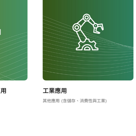
高頻寬記憶體 IP
業)
IP