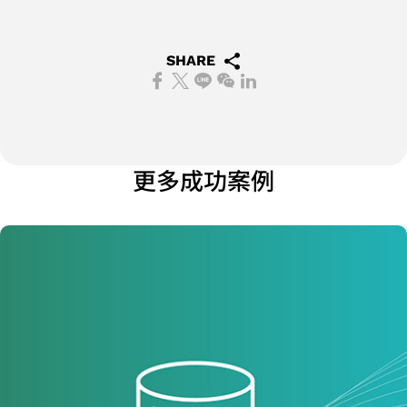
設
計
解
SHARE
決
方
案
旗
更多成功案例
艦
型
SoC
設
計
解
決
方
案