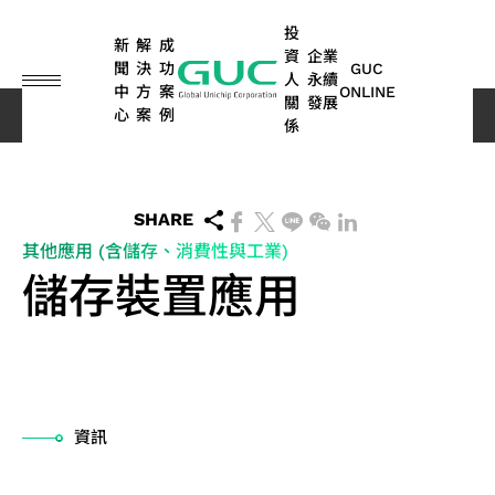
guc
h1
投
新
解
成
資
企業
聞
決
功
GUC
人
永續
中
方
案
ONLINE
關
發展
心
案
例
成功案例
其他應用 (含儲存、消費性與工業)
儲存裝置應用
係
English
繁體中文
ASIC
IP
財
永
ASIC
先
公
永
矽
人
股
利
網
問
永續
車
其他
設計
務
續
量產
進
司
續
智
工
東
害
路
答
報告
用
應用
简体中文
SHARE
服務
資
榮
服務
封
治
行
財
智
專
關
集
書 |
電
(含
其他應用 (含儲存、消費性與工業)
SoC
日本語
訊
耀
裝
理
動
IP
慧
欄
係
TCFD
子
儲
儲存裝置應用
光
IP
技
與
人
報告
存、
彈
ASIC
纖
晶
術
高
書
消費
每
ESG
董
永
高
股
ADAS
性
量產
應
效
性與
粒
溝
月
消息
事
續
頻
東
應用
商
服務
能
工
用
對
先
永
通
營
ESG
會
管
寬
會
光
運
業)
業
封
資
晶
進
續
管
算
業
影音
委
理
記
歷
達
資訊
模
裝
料
粒
封
報
道
額
員
環
憶
年
應
式
設
中
及
消
裝
告
聯