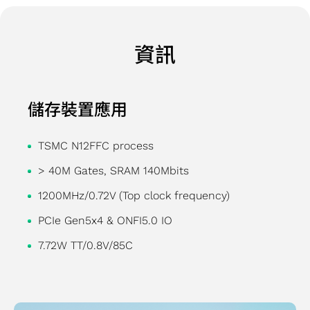
報
會
境
體
股
用
先
計
心
晶
人
費
技
書
絡
告
內
永
IP
利
進
服
交
粒
工
性
術
TCFD
洽
季
部
續
晶片互連
分
封
務
換
疊
智
產
資訊
應
報告
詢
度
稽
社
（2.5D）
派
裝
測
器
晶
慧
品
用
書
資
營
核
會
IP
主
技
試
應
粒
應
應
訊
運
公
共
晶片堆
要
術
服
用
IP
用
儲存裝置應用
用
關
報
司
榮
疊
股
系
務
光纖
高
高
工
注
告
治
公
（3D）
東
統
產
傳送
頻
效
TSMC N12FFC process
業
度
公
理
司
IP
名
單
品
網路
寬
能
應
> 40M Gates, SRAM 140Mbits
問
司
主
治
混
單
晶
工
(OTN)
記
運
用
卷
年
管
理
合
聯
1200MHz/0.72V (Top clock frequency)
片
程
應用
憶
算
儲
報
重
訊
絡
開
服
PCIe Gen5x4 & ONFI5.0 IO
體
應
存
歷
要
號
人
發
務
IP
用
裝
7.72W TT/0.8V/85C
年
規
前
與
品
置
財
章
端
驗
質
應
務
風
IP
證
與
用