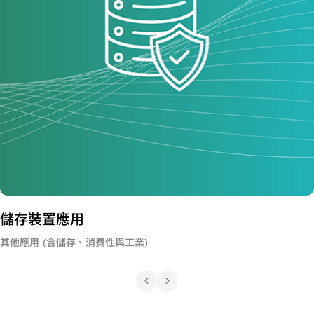
裝置應用
用 (含儲存、消費性與工業)