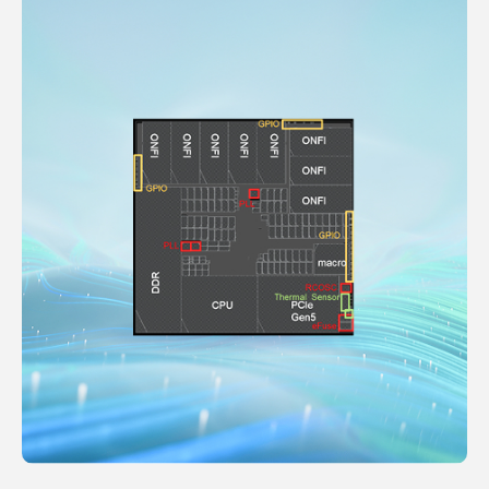
資
險
SoC
晶
可
訊
管
IP
片
靠
財
理
GUC
實
度
務
政
精選
體
服
報
策
合作
設
務
表
接
夥伴
計
供
營
班
先
應
運
規
進
鏈
報
劃
可
管
告
績
測
理
行
效
試
服
事
與
設
務
曆
獎
計
勵
低
功
耗