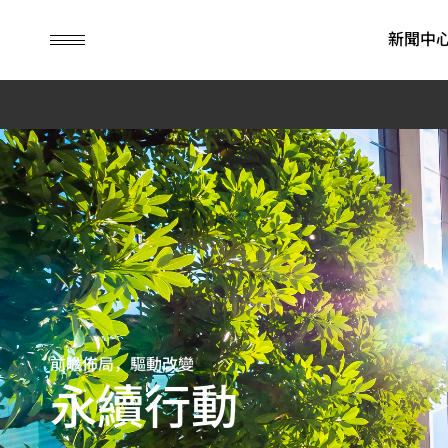
guc
h1
新聞中
ASIC 設計服務
IP
財務資訊
永續榮耀
先進封裝
公司治理
永續行動
彈性商業模式
SoC IP
每月營業額報告
ESG消息
先進封裝技
董事會
永續管理
先進封裝技術
晶粒對晶粒及晶粒疊晶粒 IP
季度營運報告
ESG影音
委員會
環境永續
系統單晶片開發與驗證
高頻寬記憶體 IP
公司年報
內部稽核
社會共榮
其他應用 (含儲存、消
晶片實體設計
歷年財務資訊
公司治理主
公司治理
費性與工業)
先進可測試設計
財務報表
重要規章
前瞻佈局，驅動改變
低功耗設計解決方案
營運報告行事曆
風險管理政
永續行動
旗艦型 SoC 設計解決方案
接班規劃
消費性產品應用
績效與獎勵
工業應用