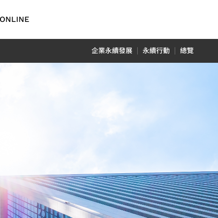
ONLINE
English
企業永續發展
永續行動
總覽
繁體中文
简体中文
TCFD報
車用電子
日本語
ADAS 應用
用
光達應用
N) 應用