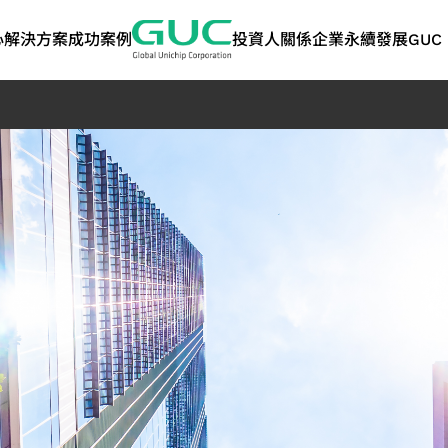
心
解決方案
成功案例
投資人關係
企業永續發展
GUC 
技術
ASIC 量產服務
人工智慧與高效能運
股東專欄
利害關係人
矽智財 IP
網路
問答集
永續報告書 | 
算
告書
術應用
ASIC 量產服務
股東會
溝通管道
高頻寬記憶體 IP
光纖應用
封裝設計服務
人工智慧應用
歷年股利分派
聯絡洽詢資訊
晶片互連（2.5D）IP
資料中心交換器應
永續報告書
測試服務
高效能運算應用
主要股東名單
關注度問卷
晶片堆疊（3D）IP
光纖傳送網路 (OT
TCFD報告書
管
產品工程服務
聯絡人
混合訊號前端 IP
品質與可靠度服務
SoC IP
策
供應鏈管理服務
GUC 精選合作夥伴