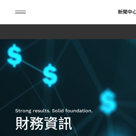
guc
h1
新聞中
ASIC 設計服務
IP
財務資訊
永續榮耀
先進封裝
公司治理
永續行動
彈性商業模式
SoC IP
每月營業額報告
ESG消息
先進封裝技
董事會
永續管理
先進封裝技術
晶粒對晶粒及晶粒疊晶粒 IP
季度營運報告
ESG影音
委員會
環境永續
系統單晶片開發與驗證
高頻寬記憶體 IP
公司年報
內部稽核
社會共榮
其他應用 (含儲存、消
晶片實體設計
歷年財務資訊
公司治理主
公司治理
費性與工業)
先進可測試設計
財務報表
重要規章
Strong results. Solid foundation.
低功耗設計解決方案
營運報告行事曆
風險管理政
財務資訊
旗艦型 SoC 設計解決方案
接班規劃
消費性產品應用
績效與獎勵
工業應用