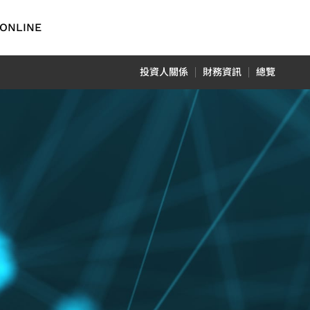
ONLINE
English
投資人關係
財務資訊
總覽
繁體中文
简体中文
TCFD報
車用電子
日本語
ADAS 應用
用
光達應用
N) 應用