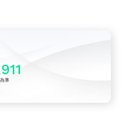
,911
26為準