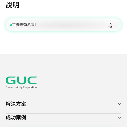
設
說明
計
解
主要差異說明
決
方
案
旗
艦
型
SoC
設
計
解
解決方案
決
方
成功案例
案