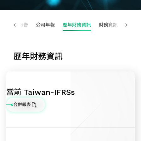
報
會
境
體
股
用
先
計
心
晶
人
費
技
書
絡
告
內
永
IP
利
進
服
交
粒
工
性
術
TCFD
洽
季
部
續
晶片互連
分
封
務
換
疊
智
產
季度營運報告
公司年報
應
報告
歷年財務資訊
財務資訊
營運報
詢
度
稽
社
（2.5D）
派
裝
測
器
晶
慧
品
用
書
資
營
核
會
IP
主
技
試
應
粒
應
應
訊
運
公
共
晶片堆
要
術
服
用
IP
用
用
關
報
司
榮
疊
股
系
務
歷年財務資訊
光纖
高
高
工
注
告
治
公
（3D）
東
統
產
傳送
頻
效
業
度
公
理
司
IP
名
單
品
網路
寬
能
應
問
司
主
治
混
單
晶
工
(OTN)
記
運
用
卷
年
管
理
合
聯
片
程
應用
當前 Taiwan-IFRSs
憶
算
儲
報
重
訊
絡
開
服
體
應
存
合併報表
歷
要
號
人
發
務
IP
用
裝
年
規
前
與
品
置
財
章
端
驗
質
應
務
風
IP
證
與
用