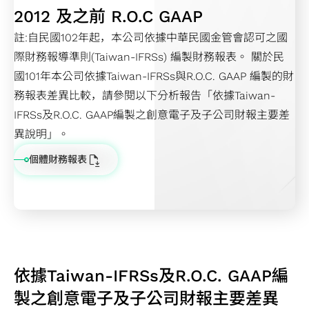
資
險
SoC
晶
可
2012 及之前 R.O.C GAAP
訊
管
IP
片
靠
註:自民國102年起，本公司依據中華民國金管會認可之國
財
理
GUC
實
度
際財務報導準則(Taiwan-IFRSs) 編製財務報表。 關於民
務
政
精選
體
服
國101年本公司依據Taiwan-IFRSs與R.O.C. GAAP 編製的財
報
策
合作
設
務
務報表差異比較，請參閱以下分析報告「依據Taiwan-
表
接
夥伴
計
供
IFRSs及R.O.C. GAAP編製之創意電子及子公司財報主要差
營
班
先
應
異說明」。
運
規
進
鏈
報
劃
可
管
個體財務報表
告
績
測
理
行
效
試
服
事
與
設
務
曆
獎
計
勵
低
依據Taiwan-IFRSs及R.O.C. GAAP編
功
耗
製之創意電子及子公司財報主要差異