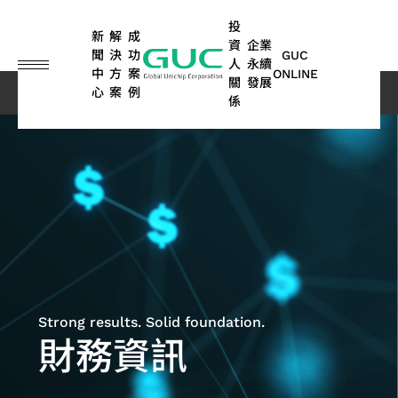
guc
h1
投
新
解
成
資
企業
聞
決
功
GUC
人
永續
中
方
案
ONLINE
關
發展
心
案
例
投資人關係
財務資訊
歷年財務資訊
係
English
繁體中文
ASIC
IP
財
永
ASIC
先
公
永
矽
人
股
利
網
問
永續
車
其他
設計
務
續
量產
進
司
續
智
工
東
害
路
答
報告
用
應用
简体中文
服務
資
榮
服務
封
治
行
財
智
專
關
集
書 |
電
(含
SoC
日本語
訊
耀
裝
理
動
IP
慧
欄
係
TCFD
子
儲
光
IP
技
與
人
報告
存、
彈
ASIC
纖
晶
術
高
書
消費
每
ESG
董
永
高
股
ADAS
性
量產
應
效
性與
粒
溝
月
消息
事
續
頻
東
應用
商
服務
能
工
用
對
先
永
Strong results. Solid foundation.
通
營
ESG
會
管
寬
會
光
運
業)
業
封
資
晶
財務資訊
進
續
管
算
業
影音
委
理
記
歷
達
模
裝
料
粒
封
報
道
額
員
環
憶
年
應
式
設
中
及
消
裝
告
聯