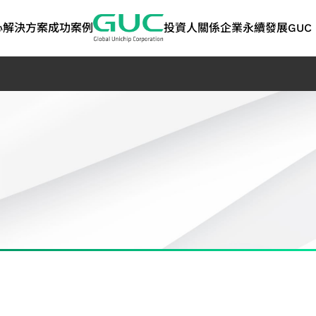
心
解決方案
成功案例
投資人關係
企業永續發展
GUC 
技術
ASIC 量產服務
人工智慧與高效能運
股東專欄
利害關係人
矽智財 IP
網路
問答集
永續報告書 | 
算
告書
術應用
ASIC 量產服務
股東會
溝通管道
高頻寬記憶體 IP
光纖應用
封裝設計服務
人工智慧應用
歷年股利分派
聯絡洽詢資訊
晶片互連（2.5D）IP
資料中心交換器應
永續報告書
測試服務
高效能運算應用
主要股東名單
關注度問卷
晶片堆疊（3D）IP
光纖傳送網路 (OT
TCFD報告書
管
產品工程服務
聯絡人
混合訊號前端 IP
品質與可靠度服務
SoC IP
策
供應鏈管理服務
GUC 精選合作夥伴