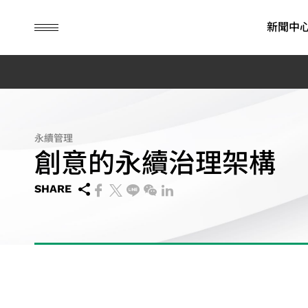
guc
h1
新聞中
ASIC 設計服務
IP
財務資訊
永續榮耀
先進封裝
公司治理
永續行動
永續管理
創意的永續治理架構
彈性商業模式
SoC IP
每月營業額報告
ESG消息
先進封裝技
董事會
永續管理
先進封裝技術
晶粒對晶粒及晶粒疊晶粒 IP
季度營運報告
ESG影音
委員會
環境永續
SHARE
系統單晶片開發與驗證
高頻寬記憶體 IP
公司年報
內部稽核
社會共榮
其他應用 (含儲存、消
晶片實體設計
歷年財務資訊
公司治理主
公司治理
費性與工業)
先進可測試設計
財務報表
重要規章
低功耗設計解決方案
營運報告行事曆
風險管理政
旗艦型 SoC 設計解決方案
接班規劃
消費性產品應用
績效與獎勵
工業應用