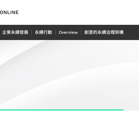
ONLINE
English
企業永續發展
永續行動
Overview
創意的永續治理架構
繁體中文
简体中文
TCFD報
車用電子
日本語
ADAS 應用
用
光達應用
N) 應用