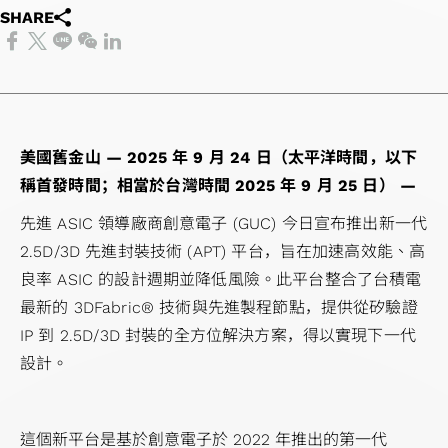
報
會
境
體
股
用
先
計
心
晶
人
費
SHARE
技
書
絡
告
內
永
IP
利
進
服
交
粒
工
性
術
TCFD
洽
季
部
續
晶片互連
分
封
務
換
疊
智
產
應
報告
詢
度
稽
社
（2.5D）
派
裝
測
器
晶
慧
品
用
書
資
營
核
會
IP
主
技
試
應
粒
應
應
訊
運
公
共
晶片堆
要
術
服
用
IP
用
用
美國舊金山 — 2025 年 9 月 24 日（太平洋時間，以下
關
報
司
榮
疊
股
系
務
光纖
高
高
工
稱首發時間；相當於台灣時間 2025 年 9 月 25 日） —
注
告
治
公
（3D）
東
統
產
傳送
頻
效
業
度
先進 ASIC 領導廠商創意電子 (GUC) 今日宣布推出新一代
公
理
司
IP
名
單
品
網路
寬
能
應
問
2.5D/3D 先進封裝技術 (APT) 平台，旨在加速高效能、高
司
主
治
混
單
晶
工
(OTN)
記
運
用
卷
良率 ASIC 的設計週期並降低風險。此平台整合了台積電
年
管
理
合
聯
片
程
應用
憶
算
儲
最新的 3DFabric® 技術與先進製程節點，提供從矽驗證
報
重
訊
絡
開
服
體
應
存
IP 到 2.5D/3D 封裝的全方位解決方案，得以實現下一代
歷
要
號
人
發
務
IP
用
裝
設計。
年
規
前
與
品
置
財
章
端
驗
質
應
務
風
IP
證
與
用
這個新平台是基於創意電子於 2022 年推出的第一代