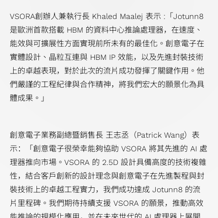
設
計
VSORA創辦人兼執行長 Khaled Maalej 表示 :「Jotunn8
解
是歐洲首款搭載 HBM 的資料中心推論處理器，在速度、
決
能效與可擴展性方面實現前所未有的最佳化。創意電子在
方
實體設計、晶粒互連與 HBM IP 效能，以及先進封裝技術
案
上的卓越表現，對於此次的流片成功發揮了關鍵作用。他
旗
們嚴謹的工程紀律與合作精神，將我們宏大的願景化為具
艦
體成果。」
型
SoC
創意電子業務副總暨銷售長 王志丞（Patrick Wang）表
設
示：「創意電子很榮幸能夠協助 VSORA 將其先進的 AI 處
計
理器推向市場。VSORA 的 2.5D 設計具備高度的技術複雜
解
性，結合客戶創新的設計理念與創意電子在先進製程與封
決
裝技術上的卓越工程實力，我們成功達成 Jotunn8 的流
方
片里程碑。我們期待持續支援 VSORA 的願景，推動高效
案
能推論的規模化應用，並在未來世代的 AI 處理器上展開