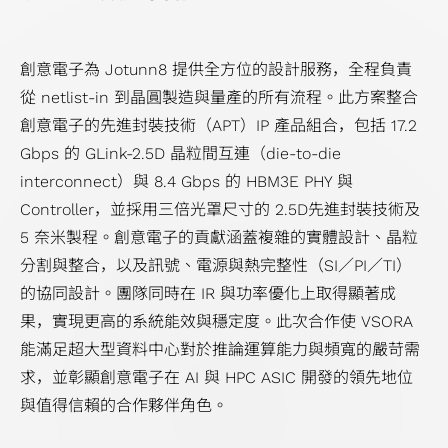
資
險
SoC
晶
可
訊
管
IP
片
靠
財
理
GUC
實
度
創意電子為 Jotunn8 提供全方位的設計服務，全程負責
務
政
精選
體
服
從 netlist-in 到晶圓製造與量產的所有流程。此方案整合
報
策
合作
設
務
創意電子的先進封裝技術（APT）IP 產品組合，包括 17.2
表
接
夥伴
計
供
Gbps 的 GLink-2.5D 晶粒間互連（die-to-die
營
班
先
應
interconnect）與 8.4 Gbps 的 HBM3E PHY 與
運
規
進
鏈
Controller，並採用三倍光罩尺寸的 2.5D先進封裝技術及
報
劃
可
管
5 奈米製程。創意電子的貢獻涵蓋複雜的實體設計、晶粒
告
績
測
理
分割與整合，以及訊號、電源與熱完整性（SI／PI／TI）
行
效
試
服
的協同設計。團隊同時在 IR 與功率優化上取得顯著成
事
與
設
務
果，實現更高的系統能效與穩定度。此次合作使 VSORA
曆
獎
計
能滿足超大型資料中心對於推論運算能力與頻寬的嚴苛需
勵
低
求，並彰顯創意電子在 AI 與 HPC ASIC 開發的領先地位
功
與值得信賴的合作夥伴角色。
耗