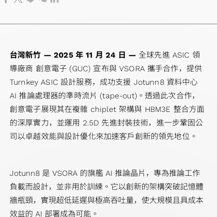
報
會
境
體
股
用
先
計
心
晶
人
費
技
書
絡
告
內
永
IP
利
進
服
交
粒
工
性
術
TCFD
洽
季
部
續
晶片互連
分
封
務
換
疊
智
產
應
報告
詢
度
稽
社
（2.5D）
派
裝
測
器
晶
慧
品
用
書
資
台灣新竹 — 2025 年 11 月 24 日 —
營
核
會
IP
主
全球先進 ASIC 領
技
試
應
粒
應
應
訊
導廠商 創意電子 (GUC) 宣布與 VSORA 攜手合作，提供
運
公
共
晶片堆
要
術
服
用
IP
用
用
關
Turnkey ASIC 設計服務，成功支援 Jotunn8 資料中心
報
司
榮
疊
股
系
務
光纖
高
高
工
注
AI 推論處理器的準時流片 (tape-out)。透過此次合作，
告
治
公
（3D）
東
統
產
傳送
頻
效
業
度
創意電子展現其在複雜 chiplet 架構與 HBM3E 整合方面
公
理
司
IP
名
單
品
網路
寬
能
應
問
的深厚實力，並運用 2.5D 先進封裝技術，進一步鞏固公
司
主
治
混
單
晶
工
(OTN)
記
運
用
卷
司以卓越效能與設計優化來加速客戶創新的領先地位。
年
管
理
合
聯
片
程
應用
憶
算
儲
報
重
訊
絡
開
服
體
應
存
歷
要
號
人
發
務
IP
用
裝
Jotunn8 是 VSORA 的旗艦 AI 推論晶片，專為推論工作
年
規
前
與
品
置
負載而設計，並非用於訓練。它以創新的架構突破記憶體
財
章
端
驗
質
應
牆瓶頸，實現超低延遲與極高吞吐量，使大規模且具成本
務
風
IP
證
與
用
效益的 AI 部署成為可能。