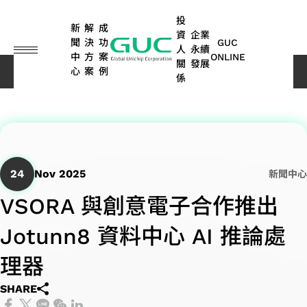
guc
h1
投
新
解
成
資
企業
聞
決
功
GUC
人
永續
中
方
案
ONLINE
關
發展
心
案
例
新聞中心
新聞中心
VSORA 與創意電子合作推出 Jotunn8 資料中心 AI 推論處理器
係
English
繁體中文
ASIC
IP
財
永
ASIC
先
公
永
矽
人
股
利
網
問
永續
車
其他
設計
務
續
量產
進
司
續
智
工
東
害
路
答
報告
用
應用
简体中文
服務
資
榮
服務
封
治
行
財
智
專
關
集
書 |
電
(含
SoC
日本語
訊
耀
裝
理
動
IP
慧
欄
係
TCFD
子
儲
24
Nov 2025
新聞中心
光
IP
技
與
人
報告
存、
彈
ASIC
纖
晶
VSORA 與創意電子合作推出
術
高
書
消費
每
ESG
董
永
高
股
ADAS
性
量產
應
效
性與
粒
溝
Jotunn8 資料中心 AI 推論處
月
消息
事
續
頻
東
應用
商
服務
能
工
用
對
先
永
通
營
ESG
會
管
寬
會
光
運
業)
業
封
資
晶
理器
進
續
管
算
業
影音
委
理
記
歷
達
模
裝
料
粒
封
報
道
SHARE
額
員
環
憶
年
應
式
設
中
及
消
裝
告
聯