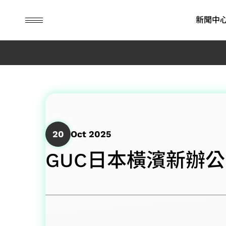
guc
h1
新聞中
ASIC 設計服務
IP
財務資訊
永續榮耀
先進封裝
公司治理
永續行動
彈性商業模式
SoC IP
每月營業額報告
ESG消息
先進封裝技
董事會
永續管理
20
Oct 2025
先進封裝技術
晶粒對晶粒及晶粒疊晶粒 IP
季度營運報告
ESG影音
委員會
環境永續
系統單晶片開發與驗證
高頻寬記憶體 IP
公司年報
內部稽核
社會共榮
GUC日本橫濱新辦
其他應用 (含儲存、消
晶片實體設計
歷年財務資訊
公司治理主
公司治理
費性與工業)
先進可測試設計
財務報表
重要規章
低功耗設計解決方案
營運報告行事曆
風險管理政
旗艦型 SoC 設計解決方案
接班規劃
消費性產品應用
績效與獎勵
工業應用