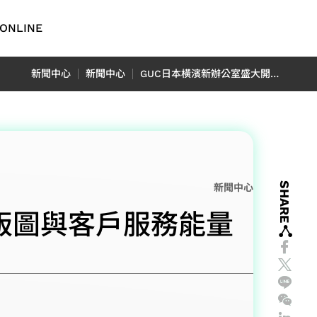
ONLINE
English
新聞中心
新聞中心
GUC日本橫濱新辦公室盛大開幕擴大在日業務版圖與客戶服務能量
繁體中文
简体中文
TCFD報
車用電子
日本語
ADAS 應用
SHARE
用
光達應用
新聞中心
N) 應用
版圖與客戶服務能量