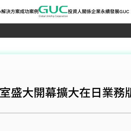
心
解決方案
成功案例
投資人關係
企業永續發展
GUC 
技術
ASIC 量產服務
人工智慧與高效能運
股東專欄
利害關係人
矽智財 IP
網路
問答集
永續報告書 | 
算
告書
術應用
ASIC 量產服務
股東會
溝通管道
高頻寬記憶體 IP
光纖應用
封裝設計服務
人工智慧應用
歷年股利分派
聯絡洽詢資訊
晶片互連（2.5D）IP
資料中心交換器應
永續報告書
測試服務
高效能運算應用
主要股東名單
關注度問卷
晶片堆疊（3D）IP
光纖傳送網路 (OT
TCFD報告書
公室盛大開幕擴大在日業務
管
產品工程服務
聯絡人
混合訊號前端 IP
品質與可靠度服務
SoC IP
策
供應鏈管理服務
GUC 精選合作夥伴