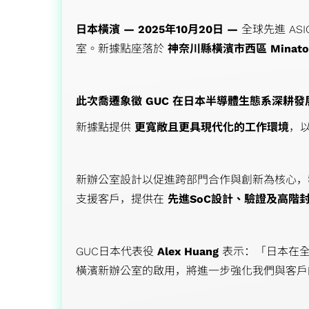
儲存裝置應用
日本橫濱 — 2025年10月20日 —
全球先進 ASI
室。新據點座落於
神奈川縣橫濱市西區 Minato Mi
此次喬遷象徵 GUC 在日本半導體生態系深耕
新據點提供
更寬敞且更具現代化的工作環境
，
新辦公室設計以促進跨部門合作與創新為核心，
支援客戶，提供在
先進SoC設計、驗證及高階
GUC日本代表役
Alex Huang
表示：「日本在全
橫濱新辦公室的啟用，將進一步強化我們與客戶