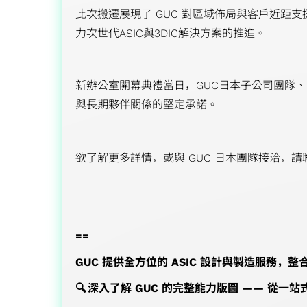
此次搬遷展現了 GUC 對區域佈局與客戶近距
力次世代ASIC與3DIC解決方案的推進。
新辦公室開幕典禮當日，GUC日本子公司團隊、
與長期夥伴關係的堅定承諾。
欲了解更多詳情，或與 GUC 日本團隊接洽，
請
==
GUC 提供全方位的 ASIC 設計與製造服務
🔍 深入了解 GUC 的完整能力版圖 —— 從