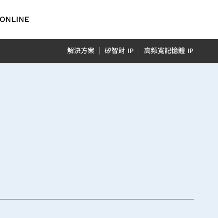
ONLINE
English
解決方案
矽智財 IP
高頻寬記憶體 IP
繁體中文
简体中文
TCFD報
車用電子
日本語
ADAS 應用
用
光達應用
N) 應用