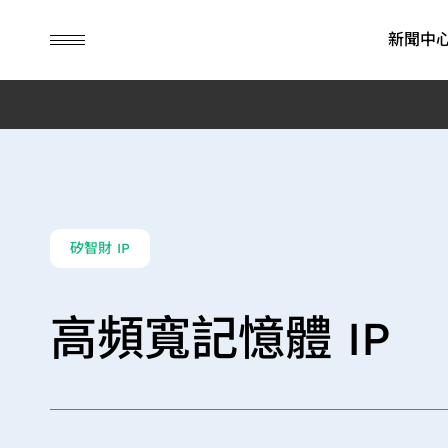
guc
h1
新聞中
ASIC 設計服務
IP
財務資訊
永續榮耀
先進封裝
公司治理
永續行動
彈性商業模式
SoC IP
每月營業額報告
ESG消息
先進封裝技
董事會
永續管理
矽智財 IP
先進封裝技術
晶粒對晶粒及晶粒疊晶粒 IP
季度營運報告
ESG影音
委員會
環境永續
系統單晶片開發與驗證
高頻寬記憶體 IP
公司年報
內部稽核
社會共榮
其他應用 (含儲存、消
高頻寬記憶體 IP
晶片實體設計
歷年財務資訊
公司治理主
公司治理
費性與工業)
先進可測試設計
財務報表
重要規章
低功耗設計解決方案
營運報告行事曆
風險管理政
旗艦型 SoC 設計解決方案
接班規劃
消費性產品應用
績效與獎勵
工業應用