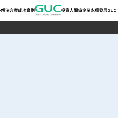
心
解決方案
成功案例
投資人關係
企業永續發展
GUC 
技術
ASIC 量產服務
人工智慧與高效能運
股東專欄
利害關係人
矽智財 IP
網路
問答集
永續報告書 | 
算
告書
術應用
ASIC 量產服務
股東會
溝通管道
高頻寬記憶體 IP
光纖應用
封裝設計服務
人工智慧應用
歷年股利分派
聯絡洽詢資訊
晶片互連（2.5D）IP
資料中心交換器應
永續報告書
測試服務
高效能運算應用
主要股東名單
關注度問卷
晶片堆疊（3D）IP
光纖傳送網路 (OT
TCFD報告書
管
產品工程服務
聯絡人
混合訊號前端 IP
品質與可靠度服務
SoC IP
策
供應鏈管理服務
GUC 精選合作夥伴