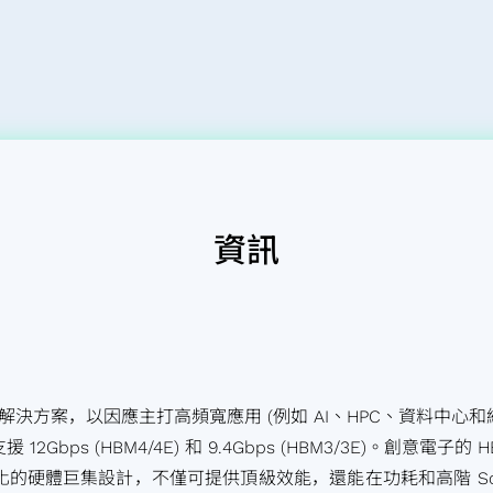
資訊
的解決方案，以因應主打高頻寬應用 (例如 AI、HPC、資料中心和網
援 12Gbps (HBM4/4E) 和 9.4Gbps (HBM3/3E)。創意電
佳化的硬體巨集
設計，不僅可提供頂級效能，還能在功耗和高階 S