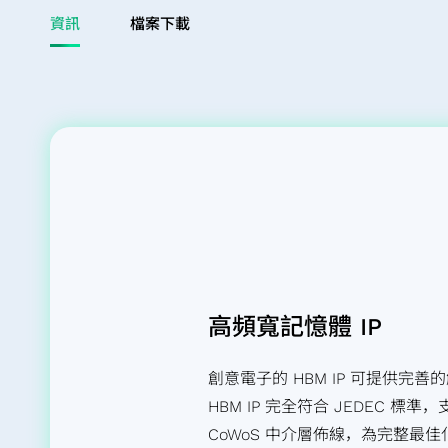
資訊
檔案下載
儲存裝置應用
高頻寬記憶體 IP
創意電子的 HBM IP 可提供完善
HBM IP 完全符合 JEDEC 標準，支
CoWoS 中介層佈線，為完整最